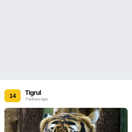
Tigrul
14
Panthera tigris