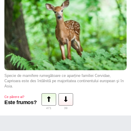
Specie de mamifere rumegătoare ce aparține familiei Cervidae,
Caprioara este des întâlnită pe majoritatea continentului european şi în
Asia.
Ce părere ai?
Este frumos?
471
39