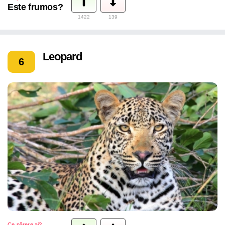
Este frumos?
1422
139
Leopard
6
Ce părere ai?