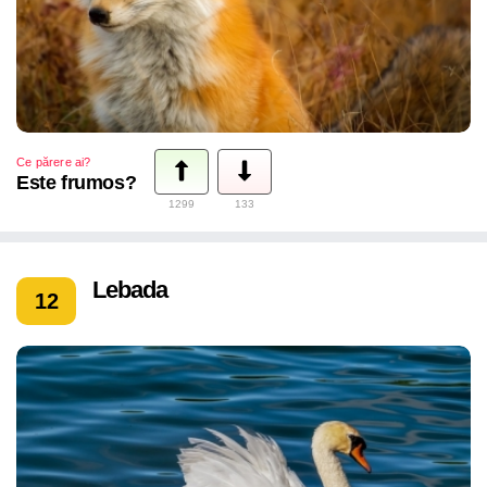
Ce părere ai?
Este frumos?
1299
133
Lebada
12