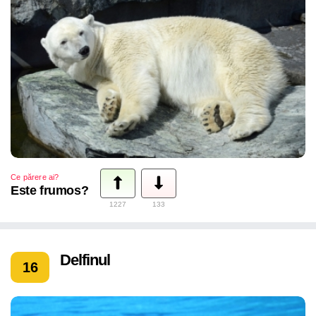
Ce părere ai?
Este frumos?
1227
133
Delfinul
16