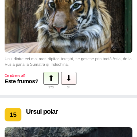
Unul dintre cei mai mari răpitori tereștri, se gasesc prin toată Asia, de la
Rusia până la Sumatra și Indochina.
Ce părere ai?
Este frumos?
373
34
Ursul polar
15