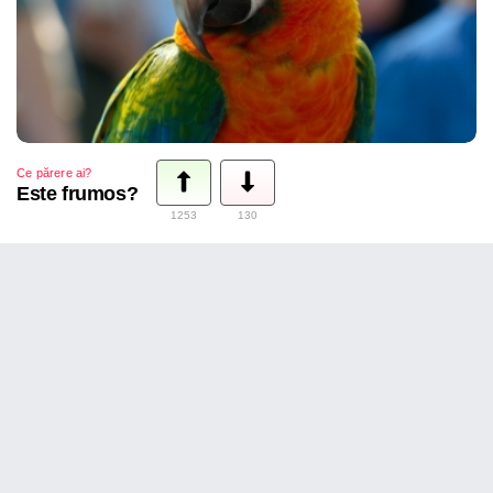
Ce părere ai?
Este frumos?
1253
130