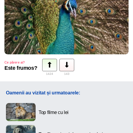
Ce părere ai?
Este frumos?
1424
143
Oamenii au vizitat și urmatoarele:
Top filme cu lei