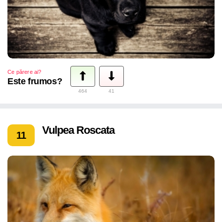
Ce părere ai?
Este frumos?
464
41
Vulpea Roscata
11