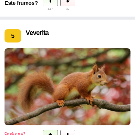
Este frumos?
447
37
Veverita
5
Ce părere ai?