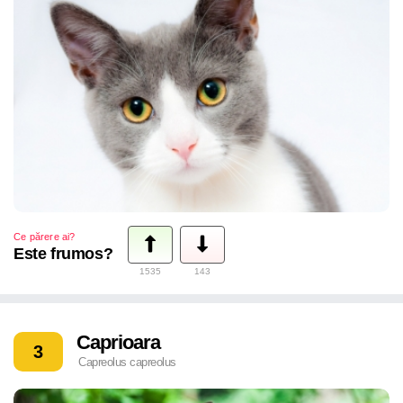
Ce părere ai?
Este frumos?
1535
143
Caprioara
3
Capreolus capreolus