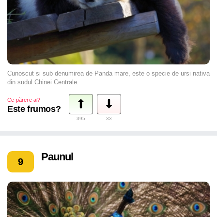
Cunoscut si sub denumirea de Panda mare, este o specie de ursi nativa
din sudul Chinei Centrale.
Ce părere ai?
Este frumos?
395
33
Paunul
9