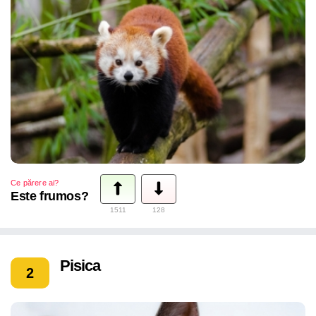
pamant. Asadar, nu uitati sa votati care considerati ca este
cel mai frumos animal.
Ce părere ai?
Este frumos?
1511
128
Pisica
2