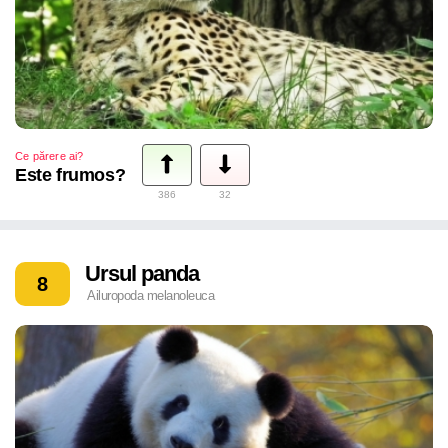
Ce părere ai?
Este frumos?
386
32
Ursul panda
8
Ailuropoda melanoleuca