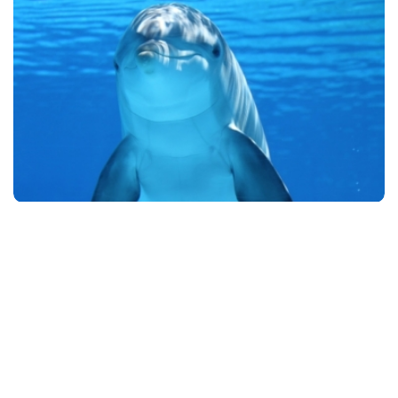
Ce părere ai?
Este frumos?
471
45