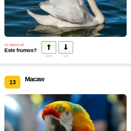
Ce părere ai?
Este frumos?
1216
125
Macaw
13