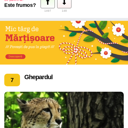
Este frumos?
1497
148
Ghepardul
7