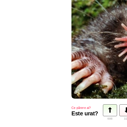
Ce părere ai?
Este urat?
698
3