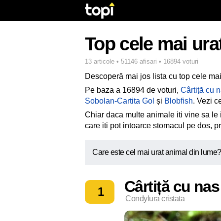
Top cele mai ura
13 articole • 51146 afisari • 16894 voturi
Descoperă mai jos lista cu top cele mai
Pe baza a 16894 de voturi,
Cârtiță cu n
Sobolan-Cartita Gol
și
Blobfish
. Vezi c
Chiar daca multe animale iti vine sa le 
care iti pot intoarce stomacul pe dos, 
Care este cel mai urat animal din lume
Cârtiță cu nas
1
Condylura cristata