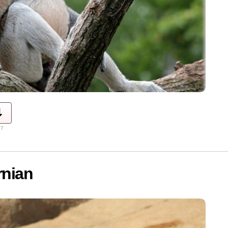
97
rnian