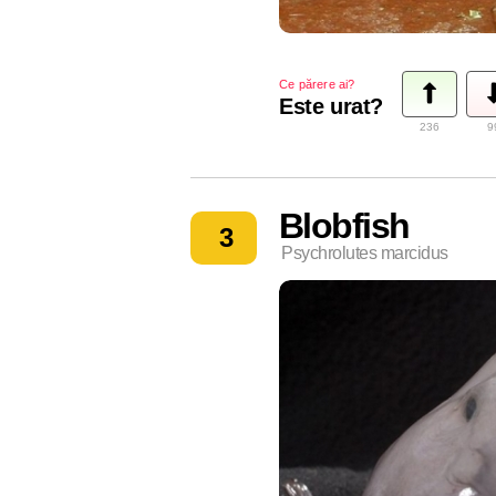
Ce părere ai?
Este urat?
236
9
Blobfish
3
Psychrolutes marcidus