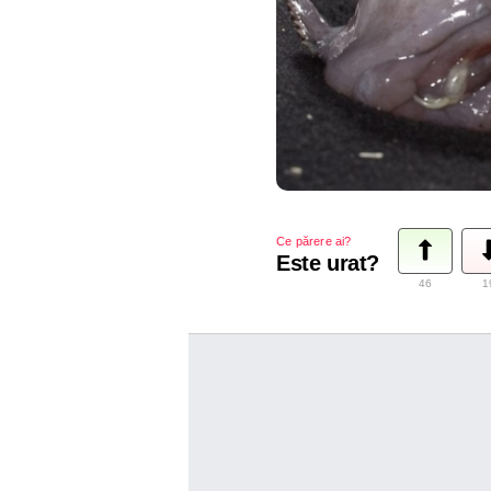
Ce părere ai?
Este urat?
46
1