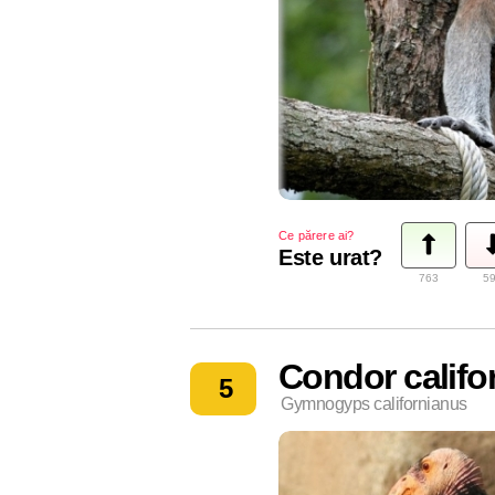
Ce părere ai?
Este urat?
763
5
Condor califo
5
Gymnogyps californianus