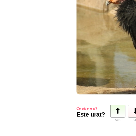
Ce părere ai?
Este urat?
595
6