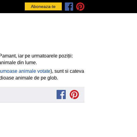
Aboneaza-te
 Pamant, iar pe urmatoarele poziții:
 animale din lume.
frumoase animale votate
), sunt si cateva
 odioase animale de pe glob.