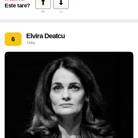
Este tare?
86
13
Elvira Deatcu
6
Delia