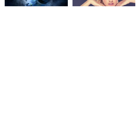
Top zodii care se
Top melodii Alexandra
potrivesc cu Berbec
Stan
Ai recomandari pentru aceasta lista?
Intra
pe acest formular
și scrie-ne propunerile tale.
Intrebari frecvente
Raspunsuri rapide la intrebarile utilizatorilor
Care este cel mai tare actor din serialul Vlad?
#1
(recomandat de 1479 romani) este
Dani Popescu
Barbu Filipovici