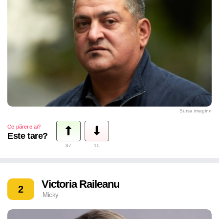
Sursa imagine
Ce părere ai?
Este tare?
87
10
Victoria Raileanu
2
Micky