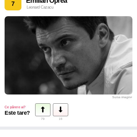
Emilian Oprea
7
Leonard Cazacu
Sursa imagine
Ce părere ai?
Este tare?
79
16