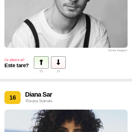
Sursa imagine
Ce părere ai?
Este tare?
55
18
Diana Sar
16
Roxana Stamate