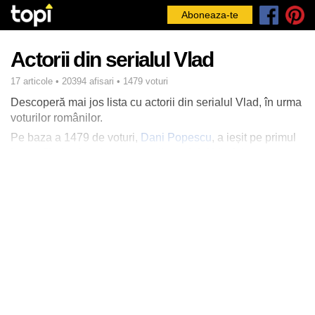
Aboneaza-te
Actorii din serialul Vlad
17 articole • 20394 afisari • 1479 voturi
Descoperă mai jos lista cu actorii din serialul Vlad, în urma
voturilor românilor.
Pe baza a 1479 de voturi,
Dani Popescu
, a ieșit pe primul
loc ca fiind cel mai tare actor din serialul Vlad, iar pe
urmatoarele poziții:
Victoria Raileanu
și
Adrian Nartea
.
Vezi ce au mai recomandat utilizatorii în lista de top 10
actorii din serialul Vlad.
Aparut pe 29 februarie 2019 si difuzat de
PRO TV
, serialul
spune povestea lui Vlad, un tanar inchis pe nedrept in
urma inscenarii unui jaf. Acesta primeste o a 2-a sansa la
viata si de aici povestea capata o noua intorsatura.