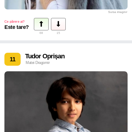
Sursa imagine
Ce părere ai?
Este tare?
68
15
Tudor Oprișan
11
Matei Dragomir