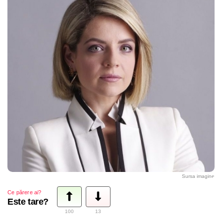
Sursa imagine
Ce părere ai?
Este tare?
100
13