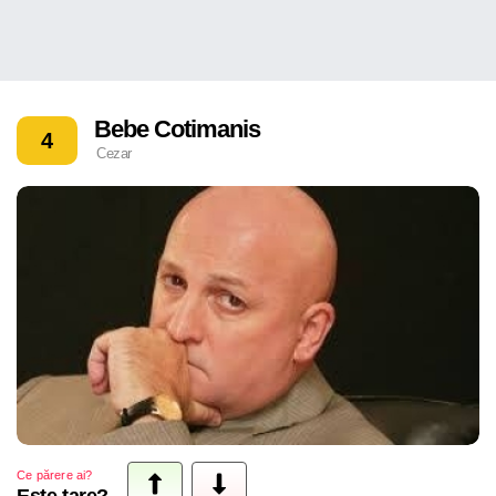
Bebe Cotimanis
4
Cezar
Ce părere ai?
Este tare?