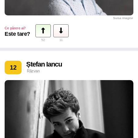
Sursa imagine
Ce părere ai?
Este tare?
52
11
Ștefan Iancu
12
Răzvan