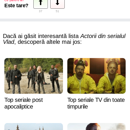
Ce părere ai?
Este tare?
37
51
Dacă ai găsit interesantă lista
Actorii din serialul
Vlad
, descoperă altele mai jos:
Top seriale post
Top seriale TV din toate
apocaliptice
timpurile