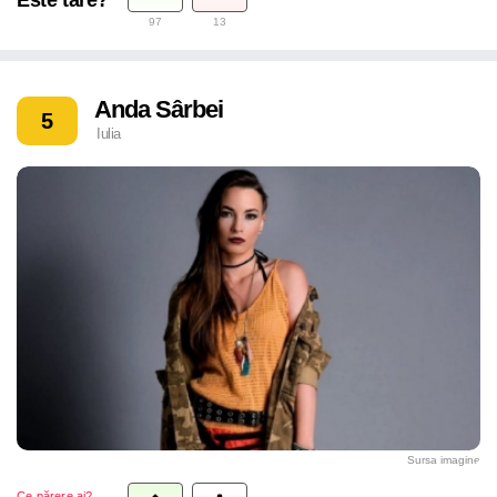
97
13
Anda Sârbei
5
Iulia
Sursa imagine
Ce părere ai?