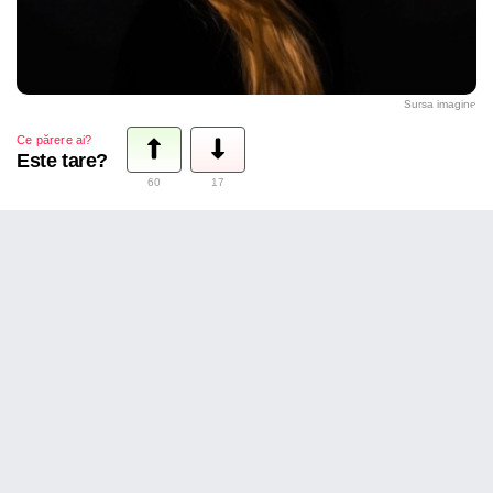
Sursa imagine
Ce părere ai?
Este tare?
60
17