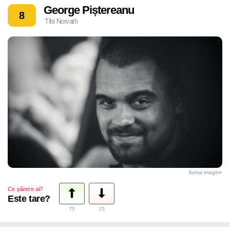
George Piștereanu
8
Tibi Norvath
Sursa imagine
Ce părere ai?
Este tare?
75
15