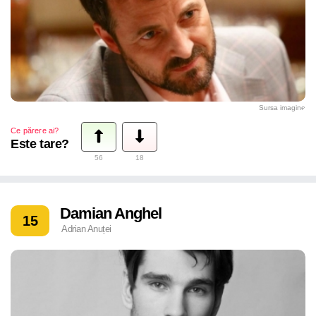
Sursa imagine
Ce părere ai?
Este tare?
56
18
Damian Anghel
15
Adrian Anuței