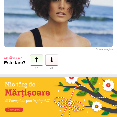
Sursa imagine
Ce părere ai?
Este tare?
47
25