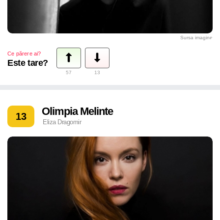
Sursa imagine
Ce părere ai?
Este tare?
57
13
Olimpia Melinte
13
Eliza Dragomir