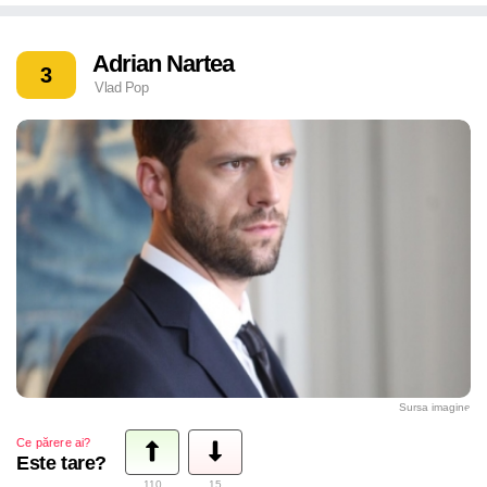
Adrian Nartea
3
Vlad Pop
Sursa imagine
Ce părere ai?
Este tare?
110
15