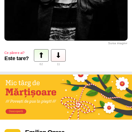
Sursa imagine
Ce părere ai?
Este tare?
62
11