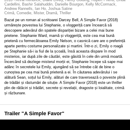
Cardellini, Bashir Salahuddin, Danielle Bourgon, Kelly McCormack,
Andrew Rannells, Ian Ho, Joshua Satine
Crimă, Comedie, Mister, Dramă, Thriller
Bazat pe un roman al scriitoarei Darcey Bell, A Simple Favor (2018)
urmărește povestea lui Stephanie, o vloggeriță care încearcă să
descopere adevărul din spatele dispariției bizare a celei mai bune
prietene. Stephanie Ward, mamă și vloggeriță, este cea mai bună
prietenă cu fermecătoarea Emily Nelson, o casnică care are o preferință
aparte pentru costume personalizate și martini. Într-o zi, Emily o roagă
pe Stephanie să-i ia fiul de la școală, însă aceasta dispare în mod
misterios, iar după zile de căutări, este găsită în cele din urmă moartă.
Încercând să dezlege misterul morții ei, Stephanie începe să sape mai
adânc în secretele lui Emily, ajungând să se întrebe cât de bine o
cunoștea pe cea mai bună prietenă a ei. În căutarea adevărului i se
alătură Sean, soțul lui Emily, alături de care traversează o poveste plină
de trădări și răsturnări de situție. A Simple Favor (2018) este un thriller
plin de rătăciri și trădări, secrete și revelații, dragoste și loialitate, crimă
și răzbunare.
Trailer "A Simple Favor"