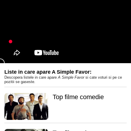
Liste in care apare A Simple Favor:
Descopera listele in care apare
A Simple Favor
si cate voturi si pe ce
pozitii se gaseste.
Top filme comedie