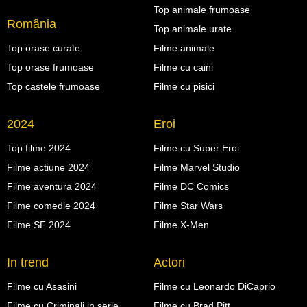
Top animale frumoase
România
Top animale urate
Top orase curate
Filme animale
Top orase frumoase
Filme cu caini
Top castele frumoase
Filme cu pisici
2024
Eroi
Top filme 2024
Filme cu Super Eroi
Filme actiune 2024
Filme Marvel Studio
Filme aventura 2024
Filme DC Comics
Filme comedie 2024
Filme Star Wars
Filme SF 2024
Filme X-Men
In trend
Actori
Filme cu Asasini
Filme cu Leonardo DiCaprio
Filme cu Criminali in serie
Filme cu Brad Pitt