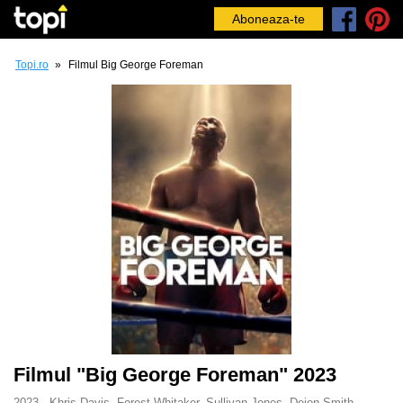
Aboneaza-te
Topi.ro
»
Filmul Big George Foreman
Filmul "Big George Foreman" 2023
2023 - Khris Davis, Forest Whitaker, Sullivan Jones, Deion Smith,