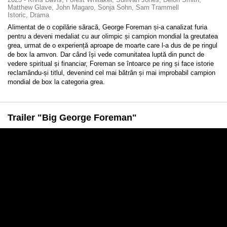
Matthew Glave, John Magaro, Sonja Sohn, Sam Trammell
Istoric, Drama
Alimentat de o copilărie săracă, George Foreman și-a canalizat furia
pentru a deveni medaliat cu aur olimpic și campion mondial la greutatea
grea, urmat de o experiență aproape de moarte care l-a dus de pe ringul
de box la amvon. Dar când își vede comunitatea luptă din punct de
vedere spiritual și financiar, Foreman se întoarce pe ring și face istorie
reclamându-și titlul, devenind cel mai bătrân și mai improbabil campion
mondial de box la categoria grea.
Trailer "Big George Foreman"