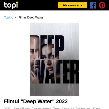
Aboneaza-te
Topi.ro
»
Filmul Deep Water
Filmul "Deep Water" 2022
2022 - Ben Affleck, Ana de Armas, Tracy Letts, Lil Rel Howery, Dash