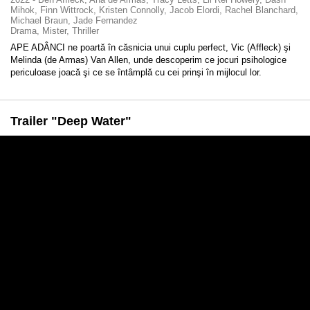
Mihok, Finn Wittrock, Kristen Connolly, Jacob Elordi, Rachel Blanchard,
Michael Braun, Jade Fernandez
Drama, Mister, Thriller
APE ADÂNCI ne poartă în căsnicia unui cuplu perfect, Vic (Affleck) şi
Melinda (de Armas) Van Allen, unde descoperim ce jocuri psihologice
periculoase joacă şi ce se întâmplă cu cei prinşi în mijlocul lor.
Trailer "Deep Water"