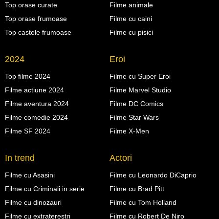
Top orase curate
Filme animale
Top orase frumoase
Filme cu caini
Top castele frumoase
Filme cu pisici
2024
Eroi
Top filme 2024
Filme cu Super Eroi
Filme actiune 2024
Filme Marvel Studio
Filme aventura 2024
Filme DC Comics
Filme comedie 2024
Filme Star Wars
Filme SF 2024
Filme X-Men
In trend
Actori
Filme cu Asasini
Filme cu Leonardo DiCaprio
Filme cu Criminali in serie
Filme cu Brad Pitt
Filme cu dinozauri
Filme cu Tom Holland
Filme cu extraterestri
Filme cu Robert De Niro