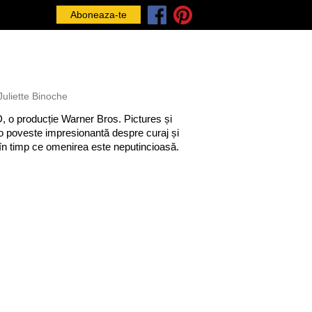
Aboneaza-te
uliette Binoche
, o producție Warner Bros. Pictures și
o poveste impresionantă despre curaj și
rul în timp ce omenirea este neputincioasă.