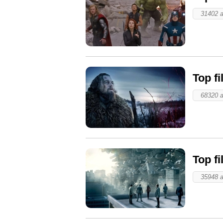
31402 a
Top f
68320 a
Top fi
35948 a