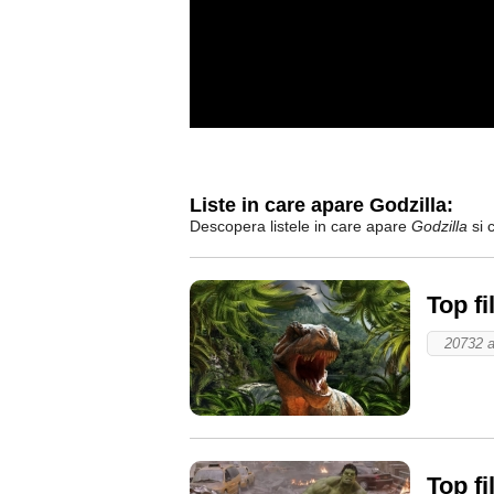
Liste in care apare Godzilla:
Descopera listele in care apare
Godzilla
si c
Top f
20732 a
Top f