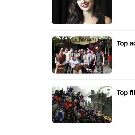
Top ac
Top f