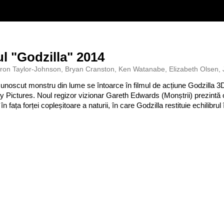
ul "Godzilla" 2014
ron Taylor-Johnson, Bryan Cranston, Ken Watanabe, Elizabeth Olsen, J
unoscut monstru din lume se întoarce în filmul de acțiune Godzilla 3D
 Pictures. Noul regizor vizionar Gareth Edwards (Monștrii) prezintă 
 în fața forței copleșitoare a naturii, în care Godzilla restituie echilib