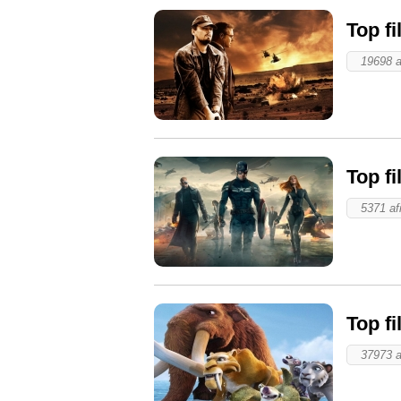
Top fi
19698 a
Top f
5371 afi
Top f
37973 a