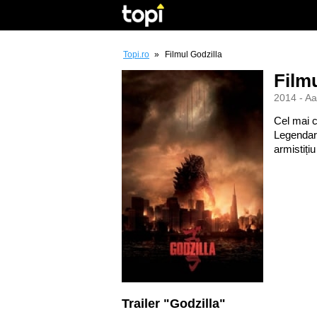
Topi.ro
»
Filmul Godzilla
Film
2014 - Aa
Cel mai c
Legendary
armistițiu
Trailer "Godzilla"