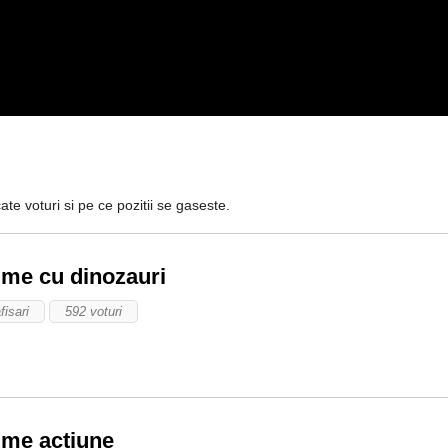
ate voturi si pe ce pozitii se gaseste.
ilme cu dinozauri
fisari
592 voturi
ilme actiune