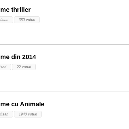
lme thriller
fisari
380 voturi
ilme din 2014
sari
22 voturi
ilme cu Animale
fisari
1940 voturi