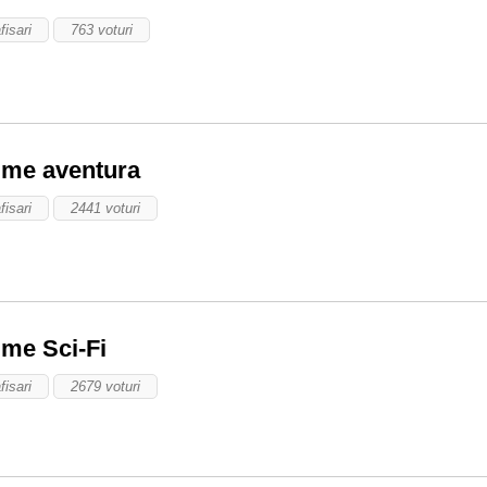
fisari
763 voturi
ilme aventura
fisari
2441 voturi
lme Sci-Fi
fisari
2679 voturi