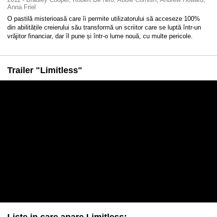
Anna Friel
O pastilă misterioasă care îi permite utilizatorului să acceseze 100%
din abilitățile creierului său transformă un scriitor care se luptă într-un
vrăjitor financiar, dar îl pune și într-o lume nouă, cu multe pericole.
Trailer "Limitless"
Liste in care apare Limitless: