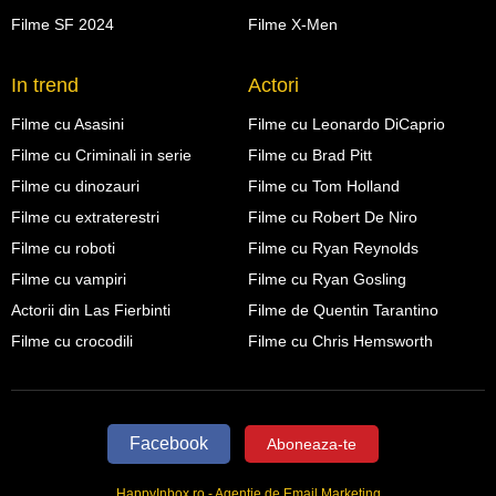
Filme SF 2024
Filme X-Men
In trend
Actori
Filme cu Asasini
Filme cu Leonardo DiCaprio
Filme cu Criminali in serie
Filme cu Brad Pitt
Filme cu dinozauri
Filme cu Tom Holland
Filme cu extraterestri
Filme cu Robert De Niro
Filme cu roboti
Filme cu Ryan Reynolds
Filme cu vampiri
Filme cu Ryan Gosling
Actorii din Las Fierbinti
Filme de Quentin Tarantino
Filme cu crocodili
Filme cu Chris Hemsworth
Facebook
Aboneaza-te
HappyInbox.ro - Agentie de Email Marketing