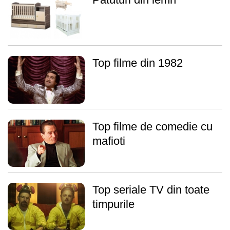
Top filme din 1982
Top filme de comedie cu
mafioti
Top seriale TV din toate
timpurile