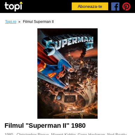
Aboneaza-te
Topi.ro
»
Filmul Superman II
Filmul "Superman II" 1980
1980 - Christopher Reeve, Margot Kidder, Gene Hackman, Ned Beatty,