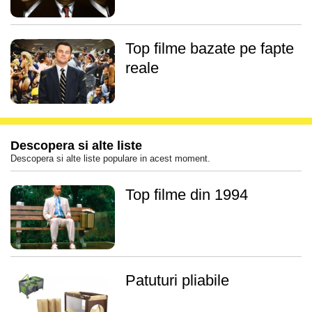
Top filme bazate pe fapte
reale
Descopera si alte liste
Descopera si alte liste populare in acest moment.
Top filme din 1994
Patuturi pliabile