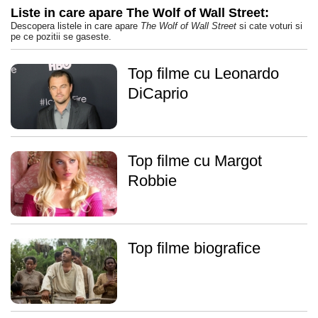
Liste in care apare The Wolf of Wall Street:
Descopera listele in care apare
The Wolf of Wall Street
si cate voturi si
pe ce pozitii se gaseste.
Top filme cu Leonardo
DiCaprio
Top filme cu Margot
Robbie
Top filme biografice