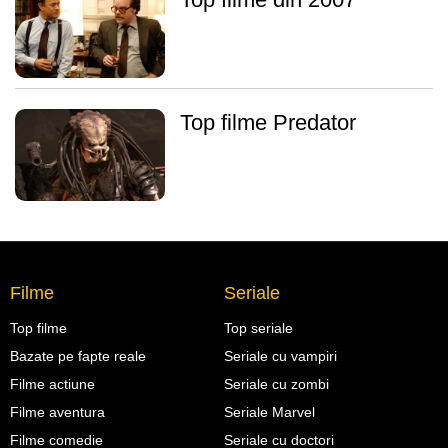
Top filme Predator
Filme
Seriale
Top filme
Top seriale
Bazate pe fapte reale
Seriale cu vampiri
Filme actiune
Seriale cu zombi
Filme aventura
Seriale Marvel
Filme comedie
Seriale cu doctori