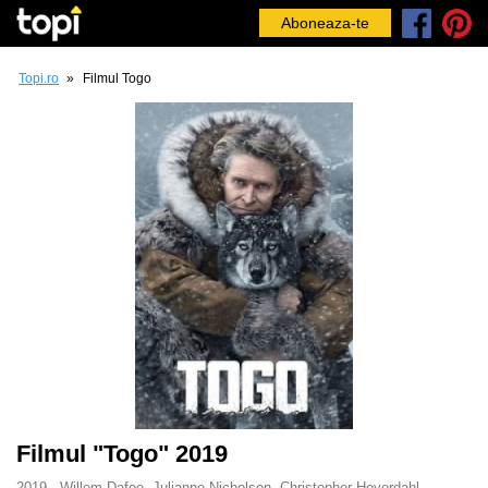
Aboneaza-te
Topi.ro
»
Filmul Togo
Filmul "Togo" 2019
2019 - Willem Dafoe, Julianne Nicholson, Christopher Heyerdahl,