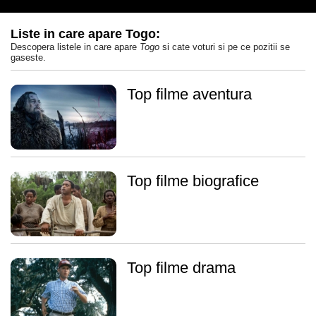
Liste in care apare Togo:
Descopera listele in care apare
Togo
si cate voturi si pe ce pozitii se
gaseste.
Top filme aventura
Top filme biografice
Top filme drama