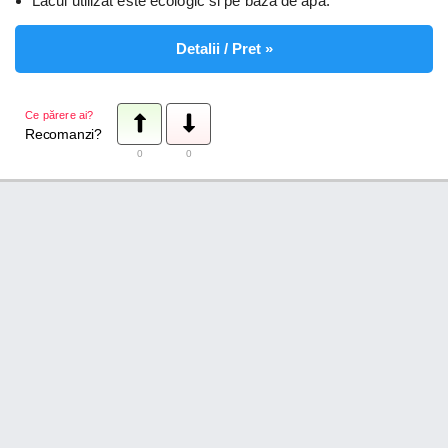
Lacul utilizat este ecologic si pe baza de apa.
Detalii / Pret »
Ce părere ai?
Recomanzi?
0
0