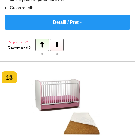
Culoare: alb
Detalii / Pret »
Ce părere ai?
Recomanzi?
0
0
13