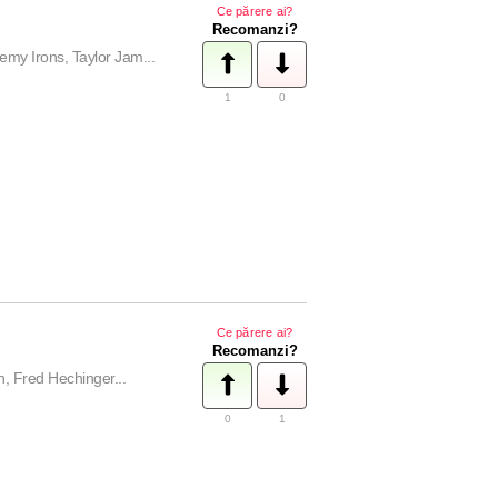
Ce părere ai?
Recomanzi?
y Irons, Taylor Jam...
1
0
Ce părere ai?
Recomanzi?
, Fred Hechinger...
0
1