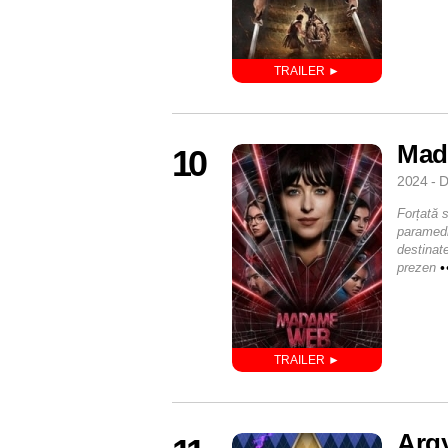
Mad
10
2024 - D
Forțată s
paramedi
destinate
prezen
•
Argy