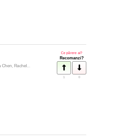
Ce părere ai?
Recomanzi?
a Chen, Rachel...
1
0