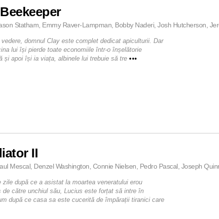
 Beekeeper
Jason Statham, Emmy Raver-Lampman, Bobby Naderi, Josh Hutcherson, Jerem
 vedere, domnul Clay este complet dedicat apiculturii. Dar
na lui își pierde toate economiile într-o înșelătorie
ă și apoi își ia viața, albinele lui trebuie să tre
•••
iator II
aul Mescal, Denzel Washington, Connie Nielsen, Pedro Pascal, Joseph Quinn
e zile după ce a asistat la moartea veneratului erou
de către unchiul său, Lucius este forțat să intre în
m după ce casa sa este cucerită de împărații tiranici care