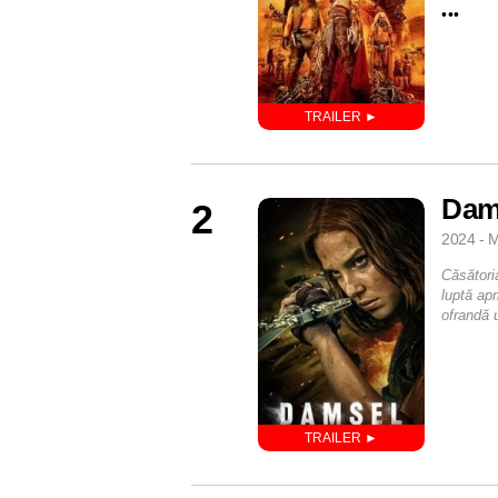
•••
Dam
2
2024 - M
Căsătoria
luptă ap
ofrandă 