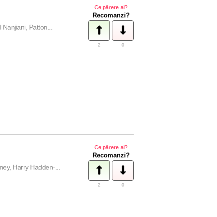
Ce părere ai?
Recomanzi?
anjiani, Patton...
2
0
Ce părere ai?
Recomanzi?
ey, Harry Hadden-...
2
0