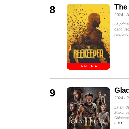
The
8
2024 - 
La prima
când veci
telefonic
Glad
9
2024 - P
La ani d
Maximus 
Colosseu
c
•••