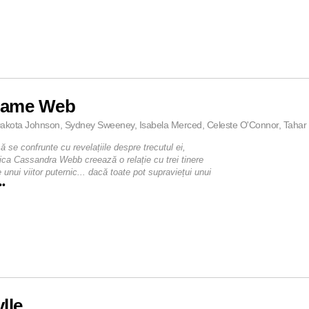
ame Web
akota Johnson, Sydney Sweeney, Isabela Merced, Celeste O'Connor, Tahar R
ă se confrunte cu revelațiile despre trecutul ei,
ca Cassandra Webb creează o relație cu trei tinere
 unui viitor puternic... dacă toate pot supraviețui unui
••
lle