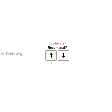
Ce părere ai?
Recomanzi?
on, Robin Wrig...
2
0