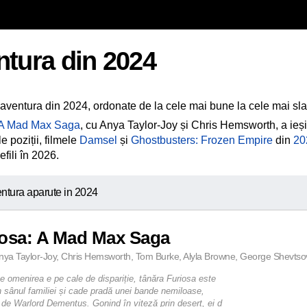
ntura din 2024
 aventura din 2024, ordonate de la cele mai bune la cele mai sl
 A Mad Max Saga
, cu Anya Taylor-Joy și Chris Hemsworth, a ieșit
 poziții, filmele
Damsel
și
Ghostbusters: Frozen Empire
din
20
fili în 2026.
ntura aparute in 2024
iosa: A Mad Max Saga
nya Taylor-Joy, Chris Hemsworth, Tom Burke, Alyla Browne, George Shevtsov
ce omenirea e pe cale de dispariție, tânăra Furiosa este
in sânul familiei și cade pradă unei bande nemiloase,
de Warlord Dementus. Gonind în viteză prin deșert, ei d