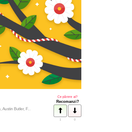
Ce părere ai?
Recomanzi?
ustin Butler, F...
1
0