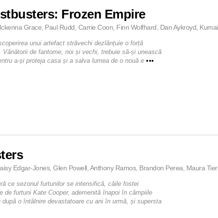
stbusters: Frozen Empire
ckenna Grace, Paul Rudd, Carrie Coon, Finn Wolfhard, Dan Aykroyd, Kumail N
coperirea unui artefact străvechi dezlănțuie o forță
, Vânătorii de fantome, noi și vechi, trebuie să-și unească
pentru a-și proteja casa și a salva lumea de o nouă e
•••
ters
aisy Edgar-Jones, Glen Powell, Anthony Ramos, Brandon Perea, Maura Tiern
 ce sezonul furtunilor se intensifică, căile fostei
e de furtuni Kate Cooper, ademenită înapoi în câmpiile
 după o întâlnire devastatoare cu ani în urmă, și supersta