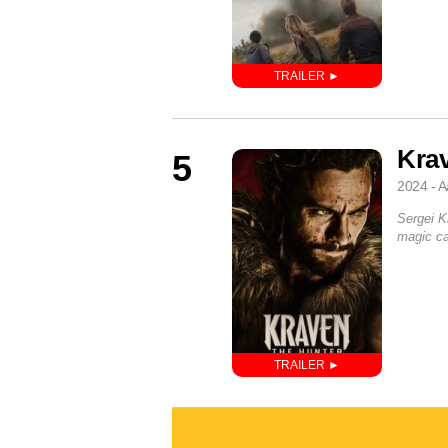
Krav
5
2024 - A
Sergei K
magic ca