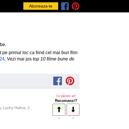
Aboneaza-te
abe.
 pe primul loc ca fiind cel mai bun film
24
. Vezi mai jos
top 10 filme bune de
Ce părere ai?
Recomanzi?
, Lachy Hulme, J...
4
0