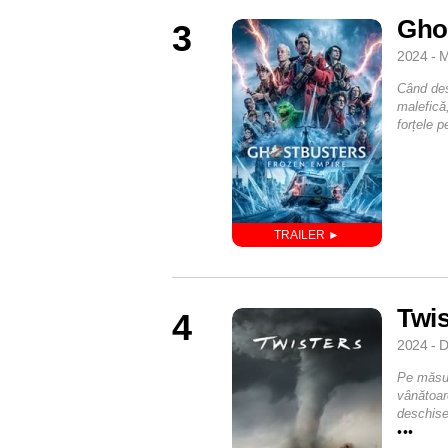
Gho
3
2024 - M
Când des
malefică
forțele 
Twis
4
2024 - D
Pe măsură
vânătoar
deschise
•••