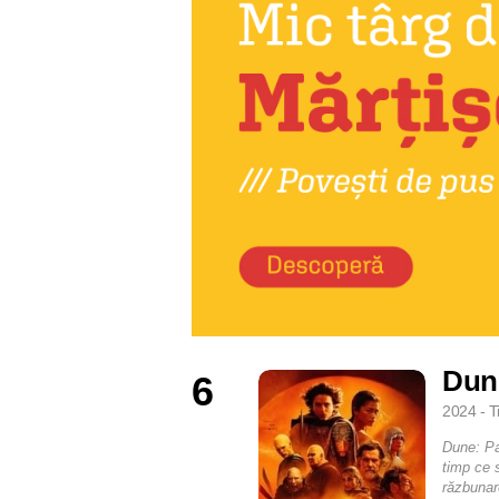
Dun
6
2024 - T
Dune: Par
timp ce 
răzbunare