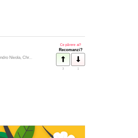
Ce părere ai?
Recomanzi?
dro Nivola, Chr...
3
1