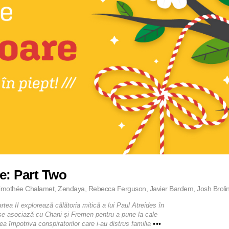
e: Part Two
imothée Chalamet, Zendaya, Rebecca Ferguson, Javier Bardem, Josh Brolin, A
tea II explorează călătoria mitică a lui Paul Atreides în
se asociază cu Chani și Fremen pentru a pune la cale
a împotriva conspiratorilor care i-au distrus familia
•••