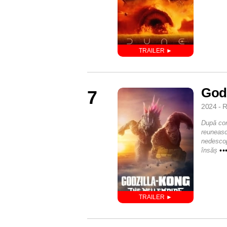
God
7
2024 - R
După con
reuneasc
nedescop
însăș
••