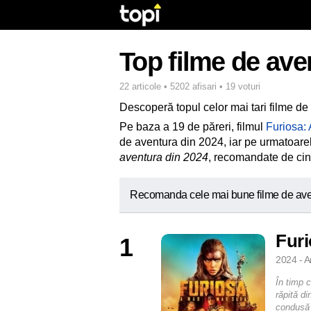
Top filme de ave
22 articole • 5202 afisari • 19 voturi
Descoperă topul celor mai tari filme de
Pe baza a 19 de păreri, filmul
Furiosa:
de aventura din 2024, iar pe urmatoarele
aventura din 2024
, recomandate de cine
Recomanda cele mai bune filme de ave
Fur
1
2024 - A
În timp 
răpită d
condusă 