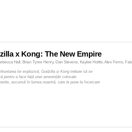
zilla x Kong: The New Empire
ebecca Hall, Brian Tyree Henry, Dan Stevens, Kaylee Hottle, Alex Ferns, Fal
fruntarea lor explozivă, Godzilla și Kong trebuie să se
ă pentru a face față unei amenințări colosale
erite, ascunsă în lumea noastră, care le pune la încercare
•