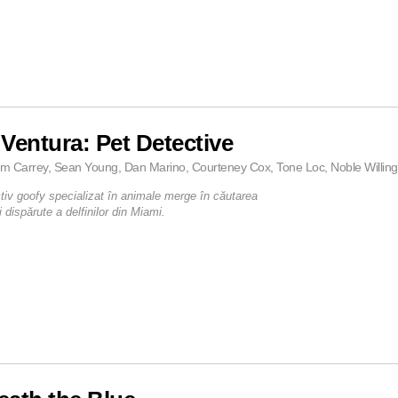
Ventura: Pet Detective
im Carrey, Sean Young, Dan Marino, Courteney Cox, Tone Loc, Noble Willing
tiv goofy specializat în animale merge în căutarea
dispărute a delfinilor din Miami.