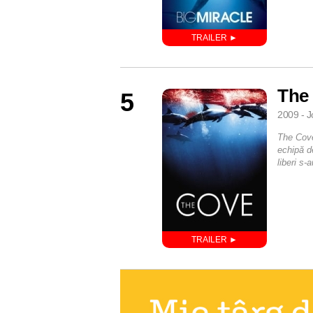
The
5
2009 - J
The Cove
echipă de
liberi s-