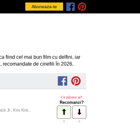
Aboneaza-te
 fiind cel mai bun film cu delfini, iar
i
, recomandate de cinefili în 2026.
Ce părere ai?
Recomanzi?
Jr., Kris Kris...
5
0