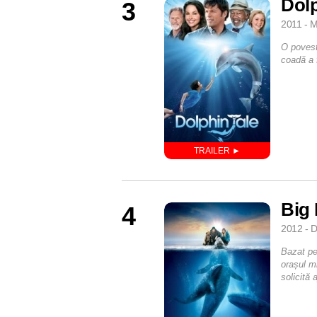
Dolp
3
2011 - M
O poveste
coadă a 
Big 
4
2012 - D
Bazat pe 
orașul m
solicită 