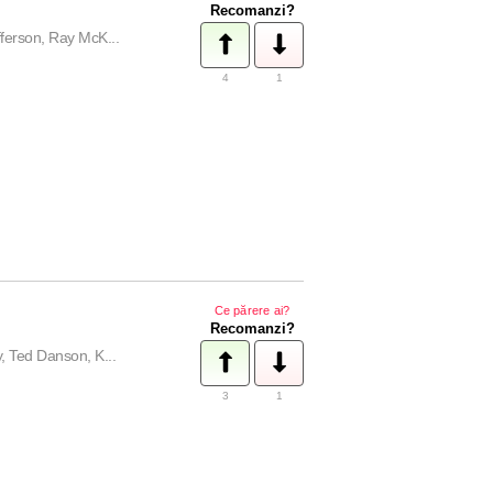
Recomanzi?
ferson, Ray McK...
4
1
Ce părere ai?
Recomanzi?
, Ted Danson, K...
3
1