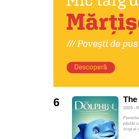
The 
6
2009 - R
Povestea 
păstăii 
scop al v