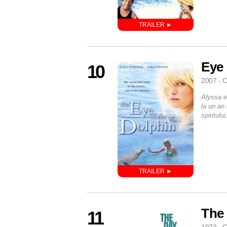
Eye 
10
2007 - C
Alyssa e
la un an
spiritul
The 
11
1973 - G