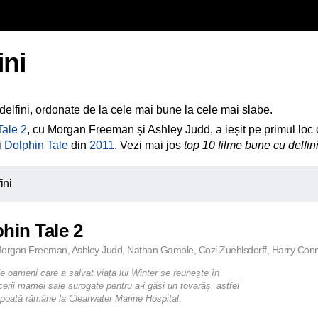
ini
delfini, ordonate de la cele mai bune la cele mai slabe.
Tale 2
, cu Morgan Freeman și Ashley Judd, a ieșit pe primul loc ca
i
Dolphin Tale
din
2011
. Vezi mai jos
top 10 filme bune cu delfin
ini
hin Tale 2
organ Freeman, Ashley Judd, Nathan Gamble, Cozi Zuehlsdorff, Harry Connick 
e oameni care a salvat viața lui Winter se reunește în
cerii mamei sale surogate pentru a-i găsi un tovarăș, astfel
 poată rămâne la Clearwater Marine Hospital.