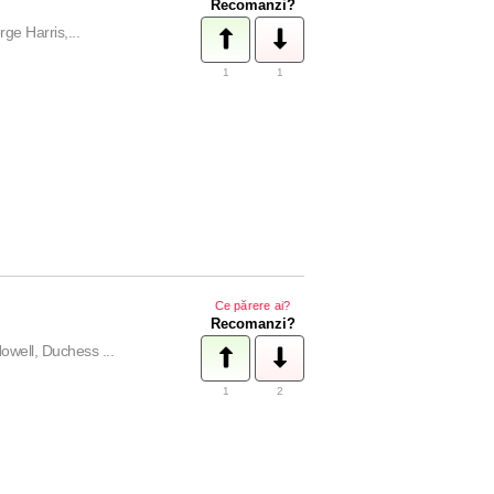
Recomanzi?
ge Harris,...
1
1
Ce părere ai?
Recomanzi?
owell, Duchess ...
1
2