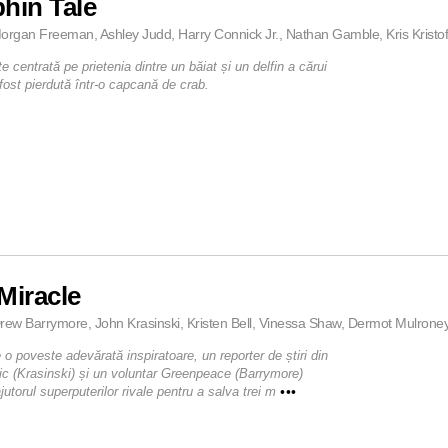
hin Tale
organ Freeman, Ashley Judd, Harry Connick Jr., Nathan Gamble, Kris Kristof
 centrată pe prietenia dintre un băiat și un delfin a cărui
fost pierdută într-o capcană de crab.
Miracle
rew Barrymore, John Krasinski, Kristen Bell, Vinessa Shaw, Dermot Mulroney
o poveste adevărată inspiratoare, un reporter de știri din
ic (Krasinski) și un voluntar Greenpeace (Barrymore)
ajutorul superputerilor rivale pentru a salva trei m
•••