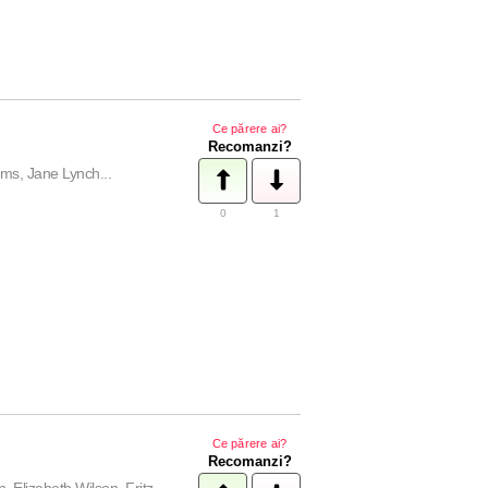
Ce părere ai?
Recomanzi?
ms, Jane Lynch...
0
1
Ce părere ai?
Recomanzi?
 Elizabeth Wilson, Fritz