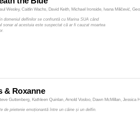
ath the Blue
aul Wesley, Caitlin Wachs, David Keith, Michael Ironside, Ivana Miličević, Geor
 în domeniul delfinilor se confruntă cu Marina SUA când
l sonar al acestuia este suspectat că ar fi cauzat moartea
or.
s & Roxanne
teve Guttenberg, Kathleen Quinlan, Arnold Vosloo, Dawn McMillan, Jessica H
e de prietenie emoționantă între un câine și un delfin.