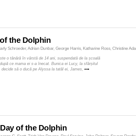
of the Dolphin
arly Schroeder, Adrian Dunbar, George Harris, Katharine Ross, Christine Ada
ste o tânără în vârstă de 14 ani, suspendată de la școală
 după ce mama ei s-a înecat. Bunica ei Lucy, la sfârșitul
ui, decide să o ducă pe Alyssa la tatăl ei, James,
•••
Day of the Dolphin
eorge C. Scott, Trish Van Devere, Paul Sorvino, John Dehner, Severn Darden,