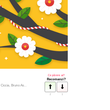
Ce părere ai?
Recomanzi?
iccia, Bruno As...
2
1