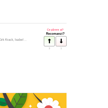
Ce părere ai?
Recomanzi?
k Krack, Isabel ...
3
1