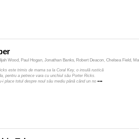
per
lijah Wood, Paul Hogan, Jonathan Banks, Robert Deacon, Chelsea Field, Mary 
cks este trimis de mama sa la Coral Key, o insulă rustică
ida, pentru a petrece vara cu unchiul său Porter Ricks.
-i place totul despre noul său mediu până când un no
•••