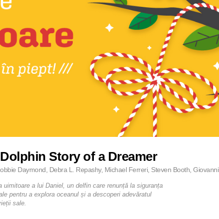
Dolphin Story of a Dreamer
obbie Daymond, Debra L. Repashy, Michael Ferreri, Steven Booth, Giovanni C
uimitoare a lui Daniel, un delfin care renunță la siguranța
sale pentru a explora oceanul și a descoperi adevăratul
ieții sale.