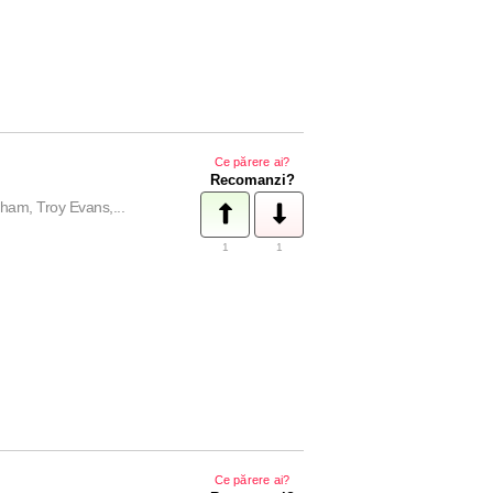
Ce părere ai?
Recomanzi?
ham, Troy Evans,...
1
1
Ce părere ai?