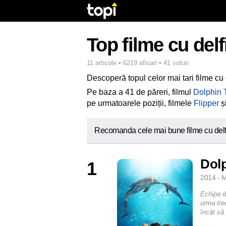
Top filme cu delf
11 articole • 6219 afisari • 41 voturi
Descoperă topul celor mai tari filme cu 
Pe baza a 41 de păreri, filmul
Dolphin 
pe urmatoarele poziții, filmele
Flipper
ș
Recomanda cele mai bune filme cu delf
Dolp
1
2014 - M
Echipa d
urma tre
încât să