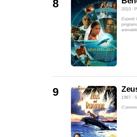
Bene
8
2010 - P
Experții
programu
animalel
Zeu
9
1997 - S
O povest