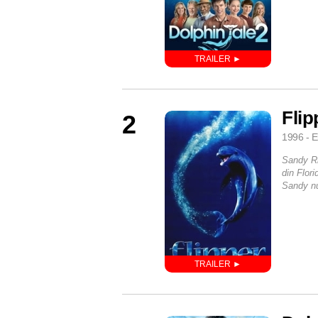
Flip
2
1996 - E
Sandy Ri
din Flor
Sandy nu