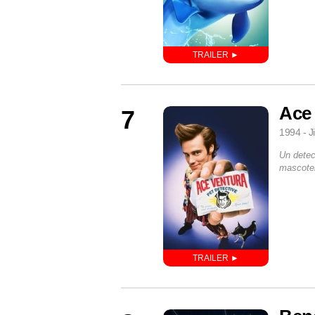
Ace 
7
1994 - J
Un detec
mascotei 