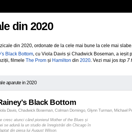
le din 2020
zicale din 2020, ordonate de la cele mai bune la cele mai slabe
's Black Bottom
, cu Viola Davis și Chadwick Boseman, a ieșit pe
iții, filmele
The Prom
și
Hamilton
din
2020
. Vezi mai jos
top 7
le aparute in 2020
Rainey's Black Bottom
iola Davis, Chadwick Boseman, Colman Domingo, Glynn Turman, Michael Po
le cresc atunci când pionierul Mother of the Blues și
ei se adună la un studio de înregistrări din Chicago în
aptat din piesa lui August Wilson.