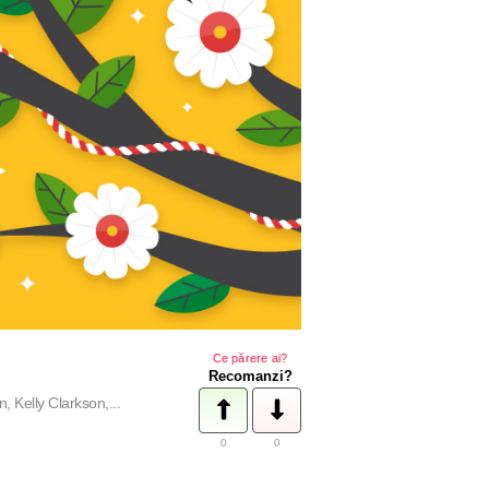
Ce părere ai?
Recomanzi?
 Kelly Clarkson,...
0
0