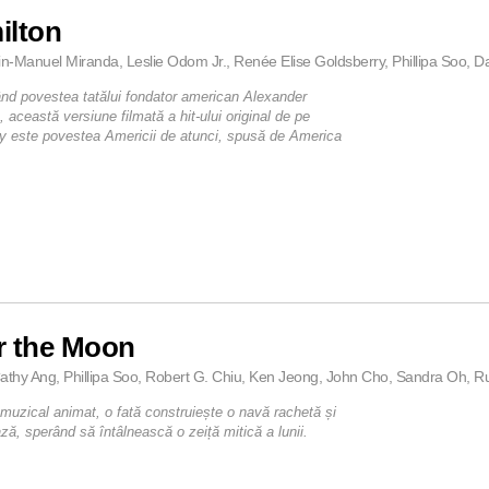
ilton
in-Manuel Miranda, Leslie Odom Jr., Renée Elise Goldsberry, Phillipa Soo, D
nd povestea tatălui fondator american Alexander
 această versiune filmată a hit-ului original de pe
 este povestea Americii de atunci, spusă de America
r the Moon
athy Ang, Phillipa Soo, Robert G. Chiu, Ken Jeong, John Cho, Sandra Oh, Rut
 muzical animat, o fată construiește o navă rachetă și
ză, sperând să întâlnească o zeiță mitică a lunii.