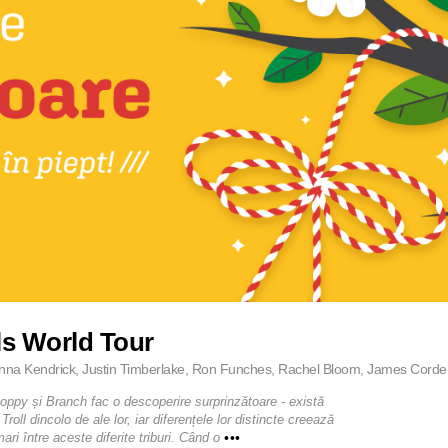
ls World Tour
nna Kendrick, Justin Timberlake, Ron Funches, Rachel Bloom, James Corden,
ppy și Branch fac o descoperire surprinzătoare - există
 Troll dincolo de ale lor, iar diferențele lor distincte creează
mari între aceste diferite triburi. Când o
•••