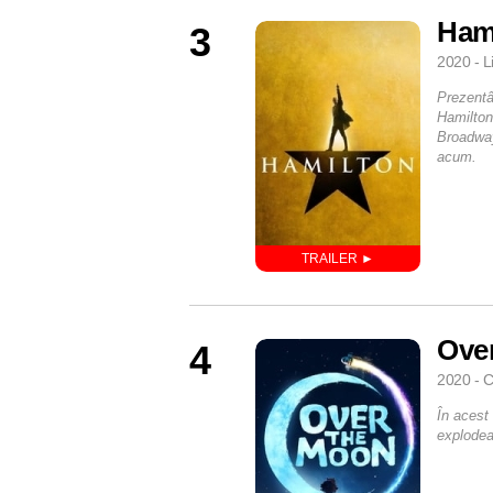
Ham
3
2020 - L
Prezentâ
Hamilton,
Broadway
acum.
Ove
4
2020 - C
În acest
explodea