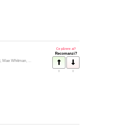
Ce părere ai?
Recomanzi?
, Mae Whitman, ...
0
0