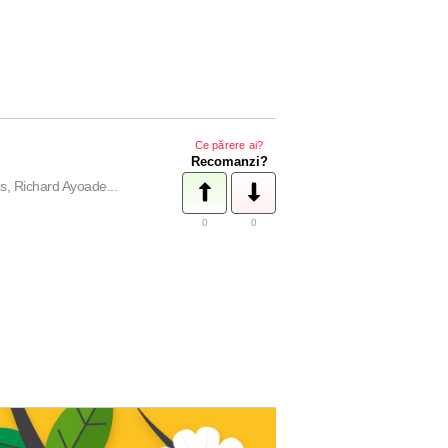
Ce părere ai?
Recomanzi?
, Richard Ayoade...
0
0