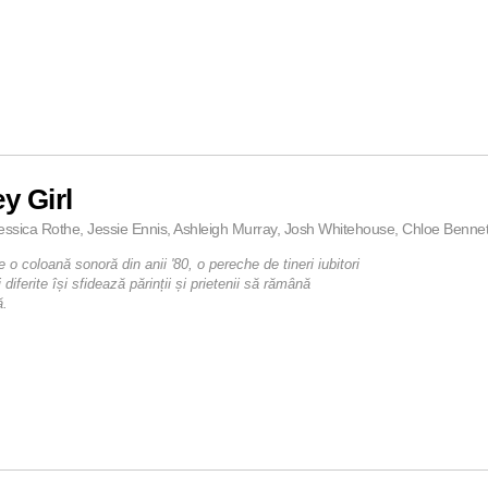
ey Girl
essica Rothe, Jessie Ennis, Ashleigh Murray, Josh Whitehouse, Chloe Bennet
 o coloană sonoră din anii '80, o pereche de tineri iubitori
 diferite își sfidează părinții și prietenii să rămână
ă.