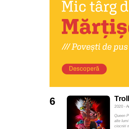
Trol
6
2020 - A
Queen Po
alte lumi
ciocniri 