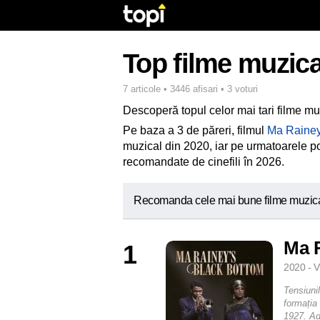
Top filme muzica
7 articole • 3446 afisari • 3 voturi
Descoperă topul celor mai tari filme mu
Pe baza a 3 de păreri, filmul
Ma Rainey
muzical din 2020, iar pe urmatoarele poz
recomandate de cinefili în 2026.
Recomanda cele mai bune filme muzica
Ma 
1
2020 - V
Tensiuni
formația 
1927. Ad