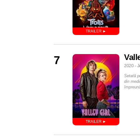
Vall
7
2020 - J
Setată pe
din medii
împreun