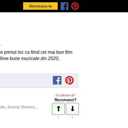
Aboneaza-te
.
 primul loc ca fiind cel mai bun film
 filme bune muzicale din 2020
,
Ce părere ai?
Recomanzi?
tts, Jeremy Shamos,...
2
0