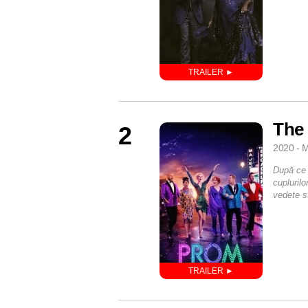
The
2
2020 - M
După ce 
cuplurilo
vedete s