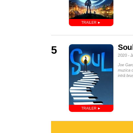
Sou
5
2020 - J
Joe Gard
muzica d
intră bru