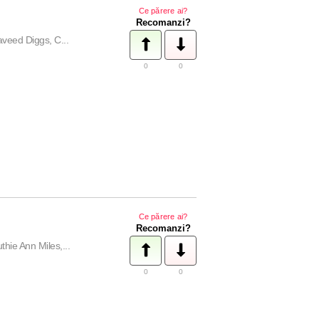
Ce părere ai?
Recomanzi?
aveed Diggs, C...
0
0
Ce părere ai?
Recomanzi?
hie Ann Miles,...
0
0