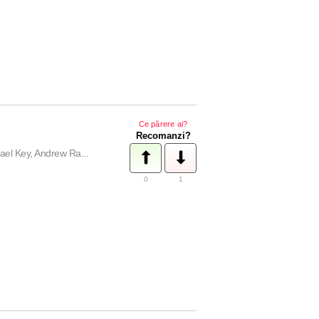
Ce părere ai?
Recomanzi?
el Key, Andrew Ra...
0
1