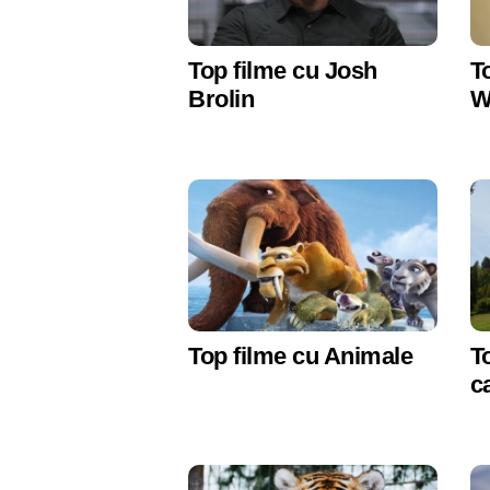
Top filme cu Josh
T
Brolin
W
Top filme cu Animale
T
c