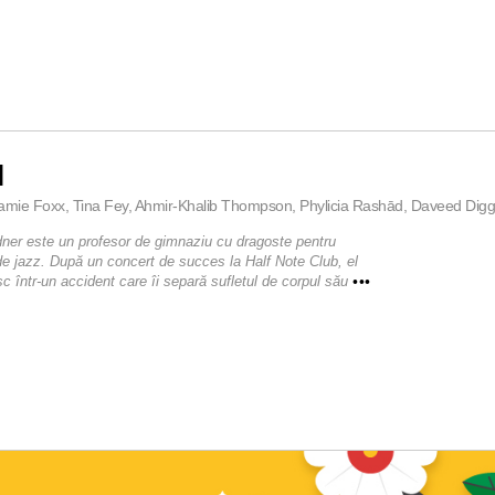
l
amie Foxx, Tina Fey, Ahmir-Khalib Thompson, Phylicia Rashād, Daveed Diggs
ner este un profesor de gimnaziu cu dragoste pentru
e jazz. După un concert de succes la Half Note Club, el
sc într-un accident care îi separă sufletul de corpul său
•••