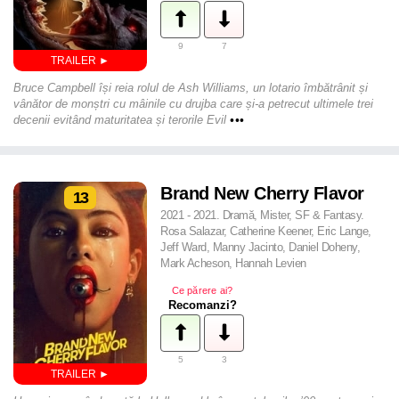
9
7
Bruce Campbell își reia rolul de Ash Williams, un lotario îmbătrânit și
vânător de monștri cu mâinile cu drujba care și-a petrecut ultimele trei
decenii evitând maturitatea și terorile Evil
•••
Brand New Cherry Flavor
13
2021 - 2021. Dramă, Mister, SF & Fantasy.
Rosa Salazar, Catherine Keener, Eric Lange,
Jeff Ward, Manny Jacinto, Daniel Doheny,
Mark Acheson, Hannah Levien
Ce părere ai?
Recomanzi?
5
3