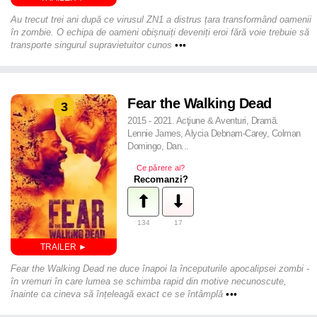
Au trecut trei ani după ce virusul ZN1 a distrus țara transformând oamenii
în zombie. O echipa de oameni obișnuiți deveniți eroi fără voie trebuie să
transporte singurul supravietuitor cunos
•••
Fear the Walking Dead
3
2015 - 2021. Acţiune & Aventuri, Dramă.
Lennie James, Alycia Debnam-Carey, Colman
Domingo, Dan...
Ce părere ai?
Recomanzi?
134
17
Fear the Walking Dead ne duce înapoi la începuturile apocalipsei zombi -
în vremuri în care lumea se schimba rapid din motive necunoscute,
înainte ca cineva să înțeleagă exact ce se întâmplă
•••