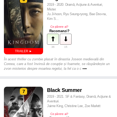
2019 - 2020. Dramă, Acţiune & Aventuri,
Mister.
Ju Ji-hoon, Ryu Seung-ryong, Bae Doo-na,
Kim S...
Ce părere ai?
Recomanzi?
36
15
În acest thriller cu zombie plasat în dinastia Joseon medievală din
Coreea, care a fost învinsă de corupție și foamete, se răspândește un
zvon misterios despre moartea regelui, la fel ca o c
•••
Black Summer
7
2019 - 2021. SF & Fantasy, Dramă, Acţiune &
Aventuri.
Jaime King, Christine Lee, Zoe Marlett
Ce părere ai?