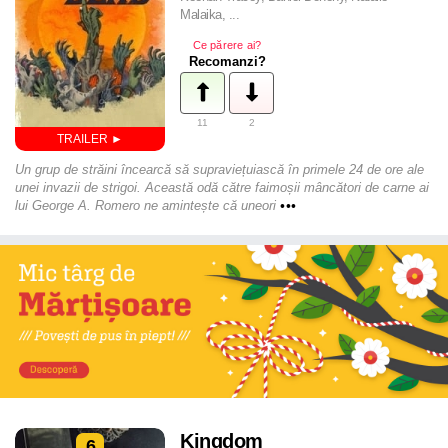
Malaika, ...
Ce părere ai?
Recomanzi?
11
2
Un grup de străini încearcă să supraviețuiască în primele 24 de ore ale
unei invazii de strigoi. Această odă către faimoșii mâncători de carne ai
lui George A. Romero ne amintește că uneori
•••
Kingdom
6