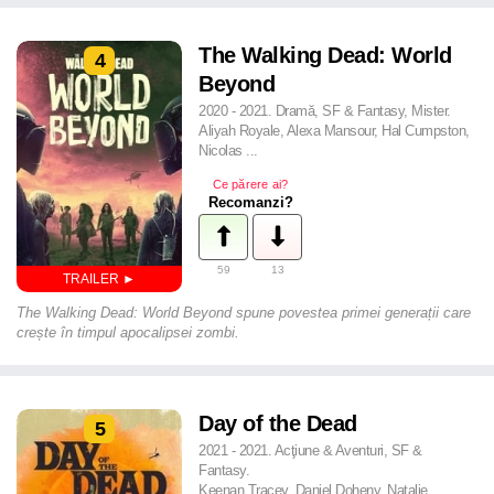
The Walking Dead: World
4
Beyond
2020 - 2021. Dramă, SF & Fantasy, Mister.
Aliyah Royale, Alexa Mansour, Hal Cumpston,
Nicolas ...
Ce părere ai?
Recomanzi?
59
13
The Walking Dead: World Beyond spune povestea primei generații care
crește în timpul apocalipsei zombi.
Day of the Dead
5
2021 - 2021. Acţiune & Aventuri, SF &
Fantasy.
Keenan Tracey, Daniel Doheny, Natalie