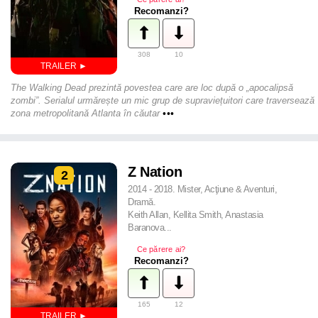
Recomanzi?
308
10
The Walking Dead prezintă povestea care are loc după o „apocalipsă
zombi”. Serialul urmărește un mic grup de supraviețuitori care traversează
zona metropolitană Atlanta în căutar
•••
Z Nation
2
2014 - 2018. Mister, Acţiune & Aventuri,
Dramă.
Keith Allan, Kellita Smith, Anastasia
Baranova...
Ce părere ai?
Recomanzi?
165
12