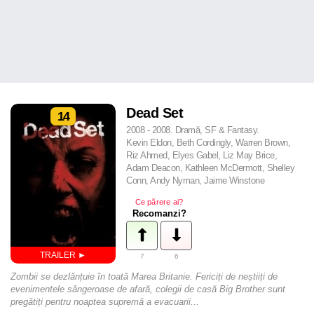
Dead Set
14
2008 - 2008. Dramă, SF & Fantasy.
Kevin Eldon, Beth Cordingly, Warren Brown,
Riz Ahmed, Elyes Gabel, Liz May Brice,
Adam Deacon, Kathleen McDermott, Shelley
Conn, Andy Nyman, Jaime Winstone
Ce părere ai?
Recomanzi?
7
6
Zombii se dezlănțuie în toată Marea Britanie. Fericiți de neștiiți de
evenimentele sângeroase de afară, colegii de casă Big Brother sunt
pregătiți pentru noaptea supremă a evacuarii...