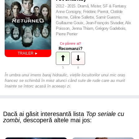
2012 - 2015. Dramă, Mister, SF & Fantasy.
Anne Consigny, Frédéric Pierrot, Clotilde
Hesme, Céline Sallette, Samir Guesmi,
Guillaume Gouix, Jean-François Sivadier, Alix
Poisson, Jenna Thiam, Grégory Gadebois,
Pierre Perrier
Ce părere ai?
Recomanzi?
5
8
În umbra unui imens baraj hidraulic, viețile locuitorilor unui mic oraș
francez se schimbă în miez atunci când sute de rude care au murit
înainte se întorc acasă în aceeași zi.
Dacă ai găsit interesantă lista
Top seriale cu
zombi
, descoperă altele mai jos: