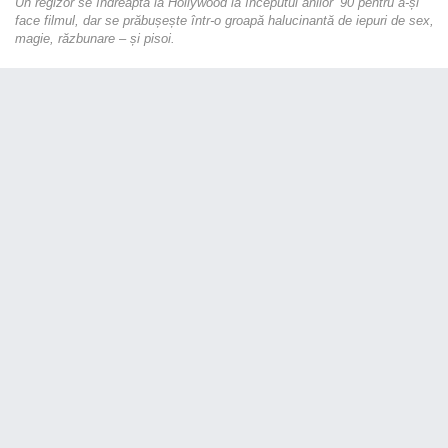
Un regizor se îndreaptă la Hollywood la începutul anilor ’90 pentru a-și
face filmul, dar se prăbușește într-o groapă halucinantă de iepuri de sex,
magie, răzbunare – și pisoi.