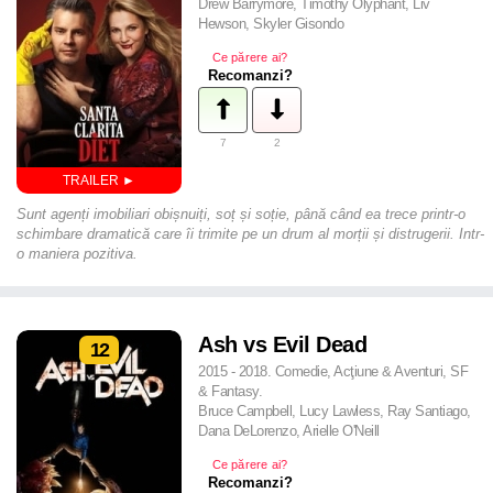
Drew Barrymore, Timothy Olyphant, Liv
Hewson, Skyler Gisondo
Ce părere ai?
Recomanzi?
7
2
Sunt agenți imobiliari obișnuiți, soț și soție, până când ea trece printr-o
schimbare dramatică care îi trimite pe un drum al morții și distrugerii. Intr-
o maniera pozitiva.
Ash vs Evil Dead
12
2015 - 2018. Comedie, Acţiune & Aventuri, SF
& Fantasy.
Bruce Campbell, Lucy Lawless, Ray Santiago,
Dana DeLorenzo, Arielle O'Neill
Ce părere ai?
Recomanzi?