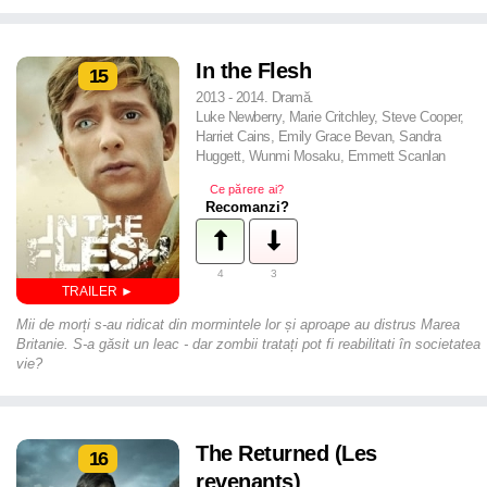
In the Flesh
15
2013 - 2014. Dramă.
Luke Newberry, Marie Critchley, Steve Cooper,
Harriet Cains, Emily Grace Bevan, Sandra
Huggett, Wunmi Mosaku, Emmett Scanlan
Ce părere ai?
Recomanzi?
4
3
Mii de morți s-au ridicat din mormintele lor și aproape au distrus Marea
Britanie. S-a găsit un leac - dar zombii tratați pot fi reabilitati în societatea
vie?
The Returned (Les
16
revenants)