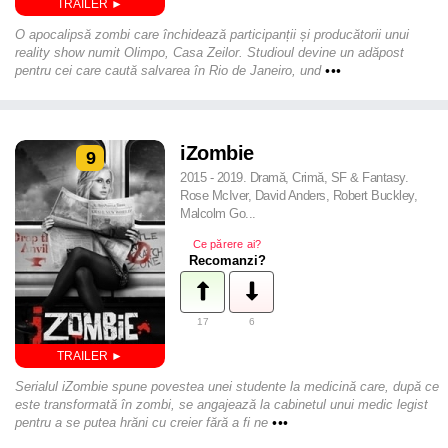
O apocalipsă zombi care închidează participanții și producătorii unui
reality show numit Olimpo, Casa Zeilor. Studioul devine un adăpost
pentru cei care caută salvarea în Rio de Janeiro, und
•••
iZombie
9
2015 - 2019. Dramă, Crimă, SF & Fantasy.
Rose McIver, David Anders, Robert Buckley,
Malcolm Go...
Ce părere ai?
Recomanzi?
17
6
Serialul iZombie spune povestea unei studente la medicină care, după ce
este transformată în zombi, se angajează la cabinetul unui medic legist
pentru a se putea hrăni cu creier fără a fi ne
•••