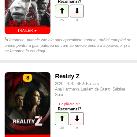
Recomanzi?
25
9
În întuneric, primele zile ale unei apocalipse zombie, străini completi se
unesc pentru a găsi puterea de care au nevoie pentru a supraviețui și a
se întoarce la cei dragi.
Reality Z
8
2020 - 2020. SF & Fantasy.
Ana Hartmann, Luellem de Castro, Sabrina
Sato
Ce părere ai?
Recomanzi?
25
9