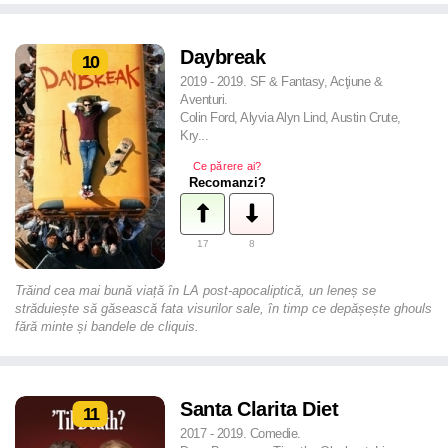
Daybreak
10
2019 - 2019. SF & Fantasy, Acţiune &
Aventuri.
Colin Ford, Alyvia Alyn Lind, Austin Crute,
Kry...
Ce părere ai?
Recomanzi?
17
8
Trăind cea mai bună viață în LA post-apocaliptică, un leneș se
străduiește să găsească fata visurilor sale, în timp ce depășește ghouls
fără minte și bandele de cliquis.
Santa Clarita Diet
11
2017 - 2019. Comedie.