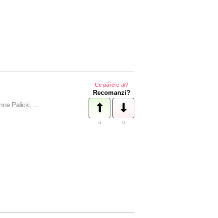
Ce părere ai?
Recomanzi?
e Palicki, ...
6
0