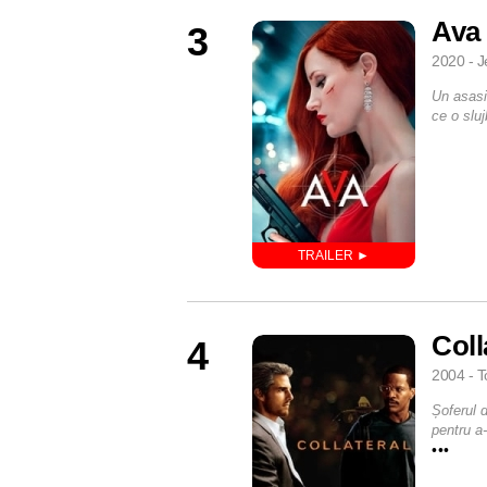
Ava
3
2020 - J
Un asasin
ce o slu
Coll
4
2004 - T
Șoferul d
pentru a
•••