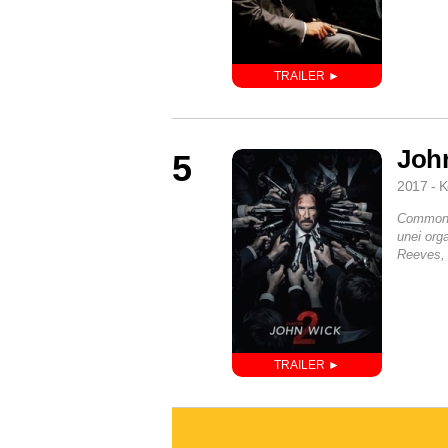
John
5
2017 - 
Common va
unei org
Reeves, 