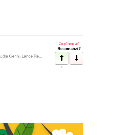
Ce părere ai?
Recomanzi?
ia Gerini, Lance Re...
4
0