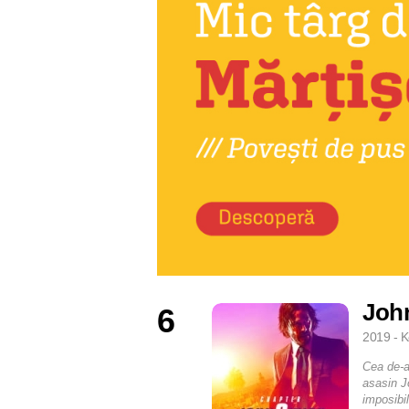
John
6
2019 - K
Cea de-a 
asasin J
imposibil