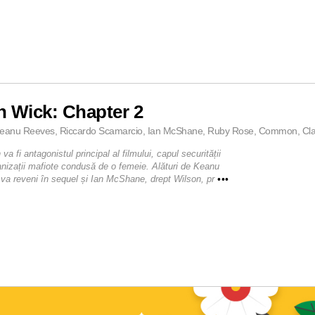
 Wick: Chapter 2
Keanu Reeves, Riccardo Scamarcio, Ian McShane, Ruby Rose, Common, Claud
 fi antagonistul principal al filmului, capul securității
anizații mafiote condusă de o femeie. Alături de Keanu
va reveni în sequel și Ian McShane, drept Wilson, pr
•••