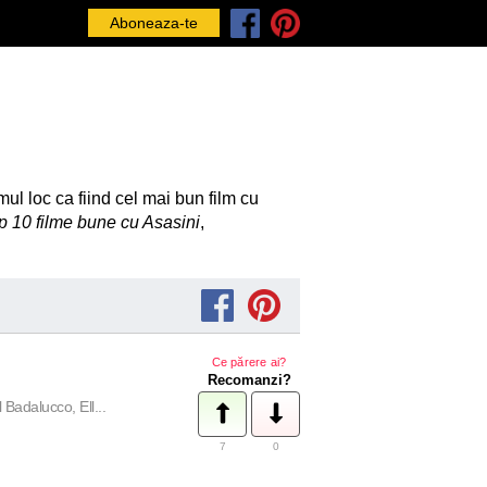
Aboneaza-te
ul loc ca fiind cel mai bun film cu
p 10 filme bune cu Asasini
,
Ce părere ai?
Recomanzi?
Badalucco, Ell...
7
0