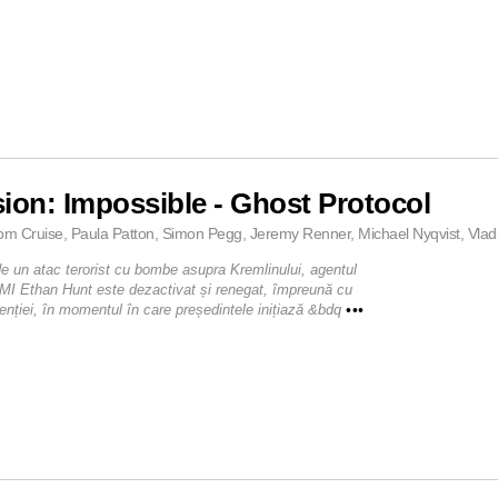
ion: Impossible - Ghost Protocol
om Cruise, Paula Patton, Simon Pegg, Jeremy Renner, Michael Nyqvist, Vladi
e un atac terorist cu bombe asupra Kremlinului, agentul
 MI Ethan Hunt este dezactivat și renegat, împreună cu
genției, în momentul în care președintele inițiază &bdq
•••