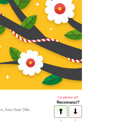
Ce părere ai?
Recomanzi?
 Asia Kate Dillo...
4
0