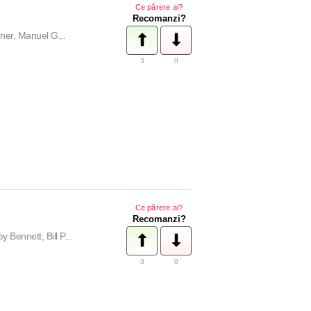
Ce părere ai?
Recomanzi?
ner, Manuel G...
3
0
Ce părere ai?
Recomanzi?
Bennett, Bill P...
3
0