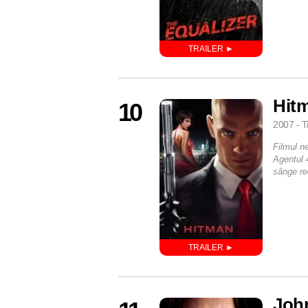
Hit
10
2007 - T
Filmul n
Agentul 
sânge re
John