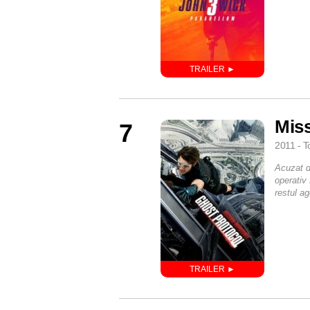
Miss
7
2011 - T
Acuzat d
operativ
restul a