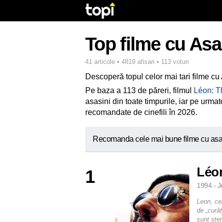
Top filme cu Asa
41 articole • 4819 afisari • 113 voturi
Descoperă topul celor mai tari filme cu
Pe baza a 113 de păreri, filmul
Léon: T
asasini din toate timpurile, iar pe urmat
recomandate de cinefili în 2026.
Recomanda cele mai bune filme cu asa
Léon
1
1994 - J
Leon, ce
de „curăț
sunt ște