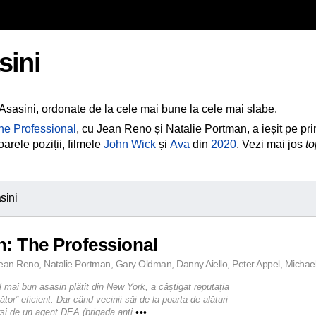
sini
 Asasini, ordonate de la cele mai bune la cele mai slabe.
he Professional
, cu Jean Reno și Natalie Portman, a ieșit pe prim
oarele poziții, filmele
John Wick
și
Ava
din
2020
. Vezi mai jos
to
sini
: The Professional
ean Reno, Natalie Portman, Gary Oldman, Danny Aiello, Peter Appel, Michael 
l mai bun asasin plătit din New York, a câștigat reputația
ător” eficient. Dar când vecinii săi de la poarta de alături
rși de un agent DEA (brigada anti
•••