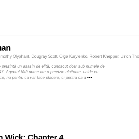
man
imothy Olyphant, Dougray Scott, Olga Kurylenko, Robert Knepper, Ulrich Tho
e prezintă un asasin de elită, cunoscut doar sub numele de
47. Agentul fără nume are o precizie uluitoare, ucide cu
ce, nu pentru ca i-ar face plăcere, ci pentru că a
•••
 Wick: Chapter 4