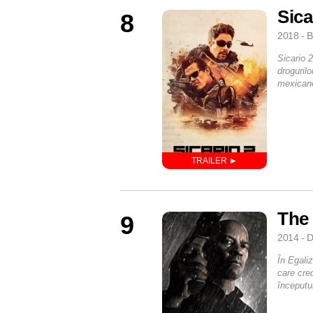
Sica
8
2018 - B
Sicario 2
drogurilo
mexicane
The 
9
2014 - D
În Egali
care cre
începutul