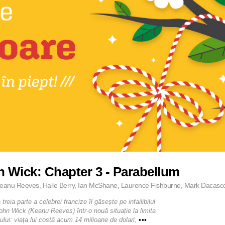
 Wick: Chapter 3 - Parabellum
eanu Reeves, Halle Berry, Ian McShane, Laurence Fishburne, Mark Dacascos,
treia parte a celebrei francize îl găsește pe infailibilul
ohn Wick (Keanu Reeves) într-o nouă situație la limita
ului: viața lui costă acum 14 milioane de dolari,
•••