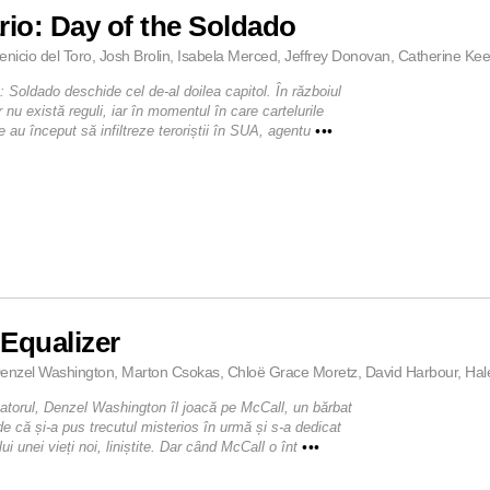
rio: Day of the Soldado
enicio del Toro, Josh Brolin, Isabela Merced, Jeffrey Donovan, Catherine Kee
: Soldado deschide cel de-al doilea capitol. În războiul
r nu există reguli, iar în momentul în care cartelurile
 au început să infiltreze teroriștii în SUA, agentu
•••
Equalizer
enzel Washington, Marton Csokas, Chloë Grace Moretz, David Harbour, Haley 
zatorul, Denzel Washington îl joacă pe McCall, un bărbat
de că și-a pus trecutul misterios în urmă și s-a dedicat
ui unei vieți noi, liniștite. Dar când McCall o înt
•••