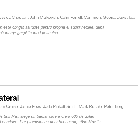
essica Chastain, John Malkovich, Colin Farrell, Common, Geena Davis, Ioan G
 este obligat să lupte pentru propria ei supraviețuire, după
jbă merge greșit în mod periculos.
ateral
om Cruise, Jamie Foxx, Jada Pinkett Smith, Mark Ruffalo, Peter Berg
e taxi Max alege un bărbat care îi oferă 600 de dolari
-l conduce.
Dar promisiunea unor bani ușori, când Max îș