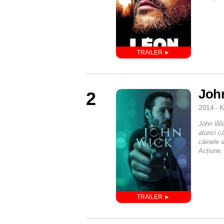
Joh
2
2014 - K
John Wick
atunci c
câinele d
Acțiune, 