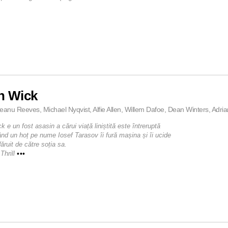
n Wick
eanu Reeves, Michael Nyqvist, Alfie Allen, Willem Dafoe, Dean Winters, Adriann
 e un fost asasin a cărui viață liniștită este întreruptă
ând un hoț pe nume Iosef Tarasov îi fură mașina și îi ucide
ăruit de către soția sa.
Thrill
•••