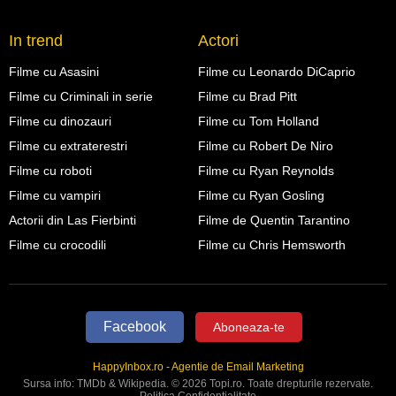
In trend
Actori
Filme cu Asasini
Filme cu Leonardo DiCaprio
Filme cu Criminali in serie
Filme cu Brad Pitt
Filme cu dinozauri
Filme cu Tom Holland
Filme cu extraterestri
Filme cu Robert De Niro
Filme cu roboti
Filme cu Ryan Reynolds
Filme cu vampiri
Filme cu Ryan Gosling
Actorii din Las Fierbinti
Filme de Quentin Tarantino
Filme cu crocodili
Filme cu Chris Hemsworth
Facebook
Aboneaza-te
HappyInbox.ro - Agentie de Email Marketing
Sursa info:
TMDb
&
Wikipedia
. © 2026 Topi.ro. Toate drepturile rezervate.