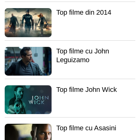
Top filme din 2014
Top filme cu John
Leguizamo
Top filme John Wick
Top filme cu Asasini