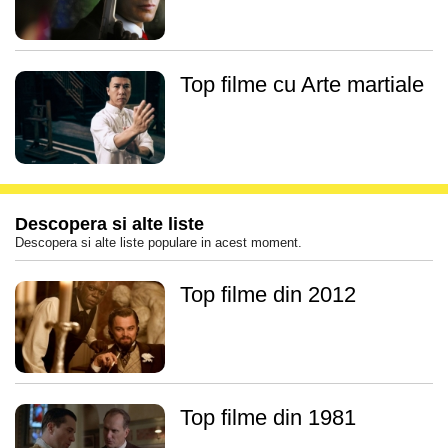
Top filme cu Arte martiale
Descopera si alte liste
Descopera si alte liste populare in acest moment.
Top filme din 2012
Top filme din 1981