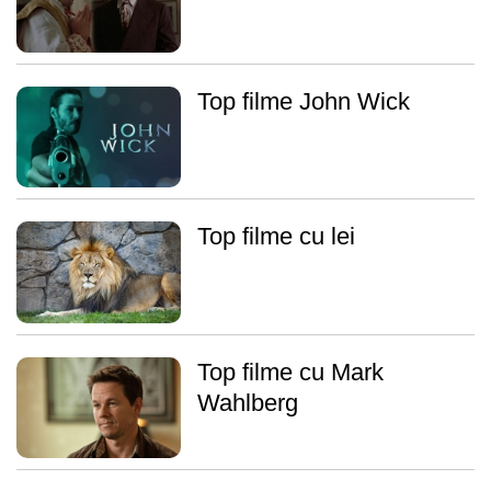
Top filme John Wick
Top filme cu lei
Top filme cu Mark
Wahlberg