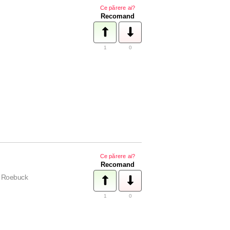
Ce părere ai?
Recomand
1
0
Ce părere ai?
Recomand
l Roebuck
1
0