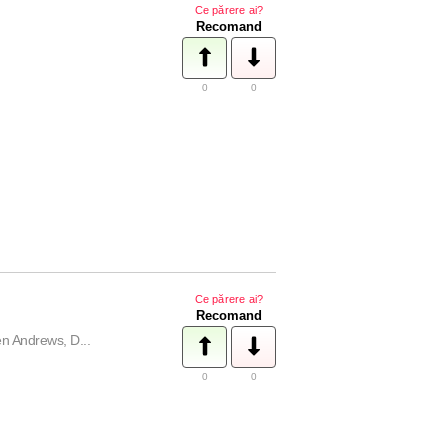
Ce părere ai?
Recomand
0
0
Ce părere ai?
Recomand
en Andrews, D...
0
0