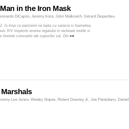
Man in the Iron Mask
eonardo DiCaprio, Jeremy Irons, John Malkovich, Gérard Depardieu
2. In timp ce parizienii se lupta cu saracia si foametea,
ouis XIV risipeste averea regatului in razboaie inutile si
e tinerele consoarte ale supusilor sai. Din
•••
 Marshals
ommy Lee Jones, Wesley Snipes, Robert Downey Jr., Joe Pantoliano, Danie