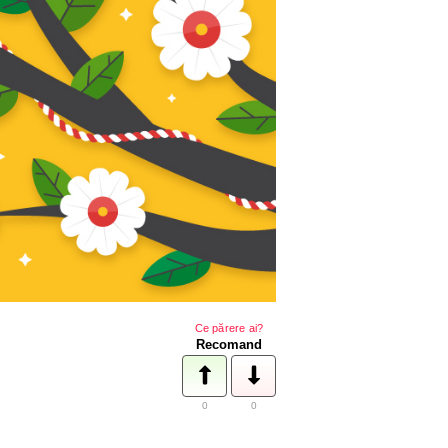
Ce părere ai?
Recomand
0
0