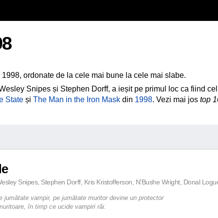
98
n 1998, ordonate de la cele mai bune la cele mai slabe.
 Wesley Snipes și Stephen Dorff, a ieșit pe primul loc ca fiind ce
e State
și
The Man in the Iron Mask
din
1998
. Vezi mai jos
top 1
de
esley Snipes, Stephen Dorff, Kris Kristofferson, N'Bushe Wright, Donal Logu
 jumătate vampir, pe jumătate muritor devine un protector
muritoare, în timp ce ucide vampiri răi.