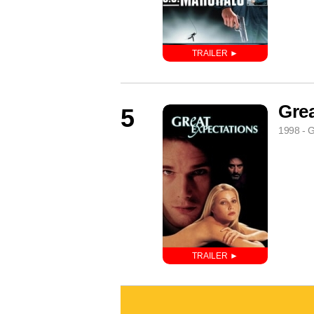
Grea
5
1998 - G