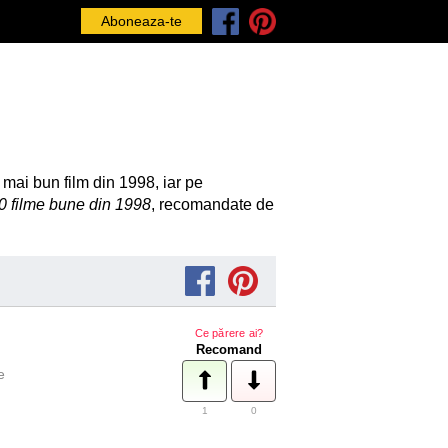
Aboneaza-te
l mai bun film din 1998, iar pe
0 filme bune din 1998
, recomandate de
Ce părere ai?
Recomand
e
1
0