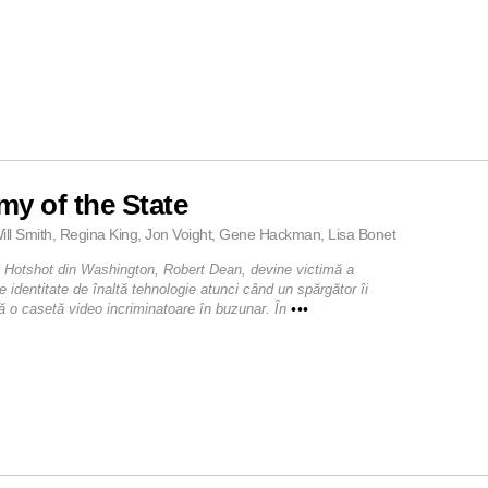
y of the State
ill Smith, Regina King, Jon Voight, Gene Hackman, Lisa Bonet
 Hotshot din Washington, Robert Dean, devine victimă a
de identitate de înaltă tehnologie atunci când un spărgător îi
ă o casetă video incriminatoare în buzunar. În
•••