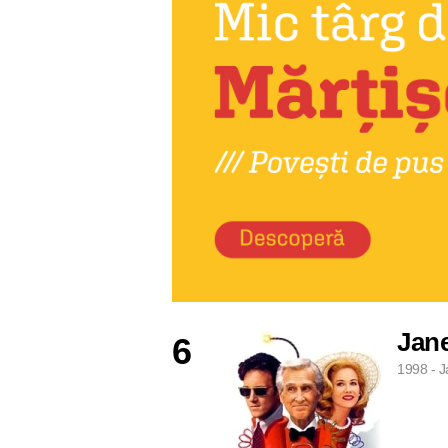
Jane
6
1998 - J