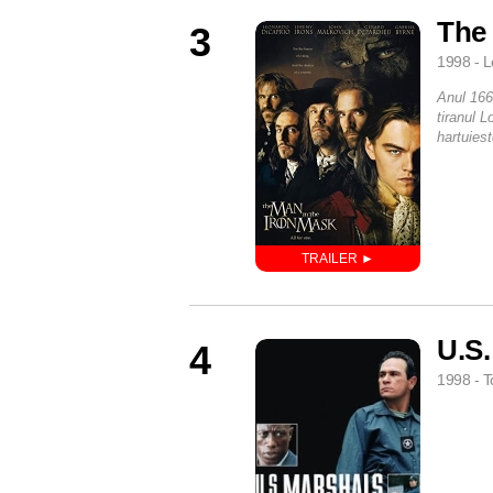
The 
3
1998 - L
Anul 166
tiranul L
hartuiest
U.S.
4
1998 - T