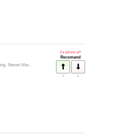
Ce părere ai?
Recomand
ing, Steven Mac...
0
0