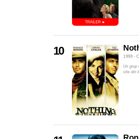
Not
10
1998 - C
Un grup 
vite din 
Ron