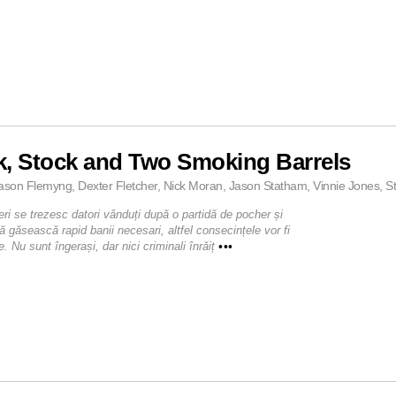
k, Stock and Two Smoking Barrels
ason Flemyng, Dexter Fletcher, Nick Moran, Jason Statham, Vinnie Jones, St
eri se trezesc datori vânduți după o partidă de pocher și
ă găsească rapid banii necesari, altfel consecințele vor fi
. Nu sunt îngerași, dar nici criminali înrăiț
•••