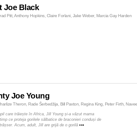
 Joe Black
rad Pitt, Anthony Hopkins, Claire Forlani, Jake Weber, Marcia Gay Harden
hty Joe Young
harlize Theron, Rade Šerbedžija, Bill Paxton, Regina King, Peter Firth, Nave
pil care trăiește în Africa, Jill Young și-a văzut mama
timp ce proteja gorilele sălbatice de braconieri conduși de
rășser. Acum, adult, Jill are grijă de o gorilă
•••