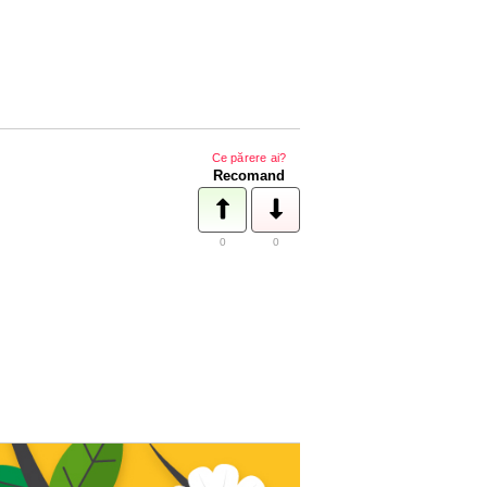
Ce părere ai?
Recomand
0
0