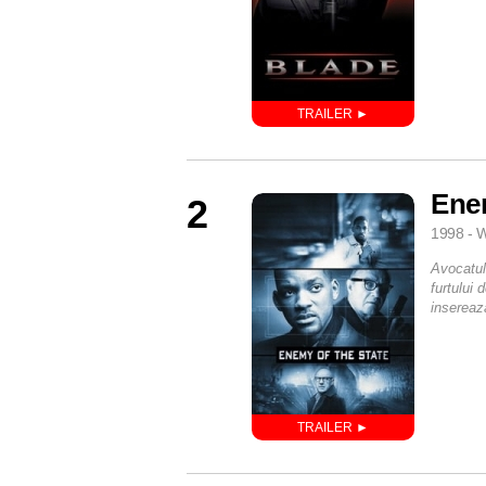
Enem
2
1998 - W
Avocatul
furtului 
insereaz