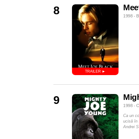
Meet
8
1998 - B
Mig
9
1998 - C
Ca un co
ucisă în 
Andrei St