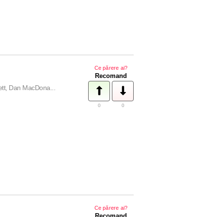
Ce părere ai?
Recomand
ett, Dan MacDona...
0
0
Ce părere ai?
Recomand