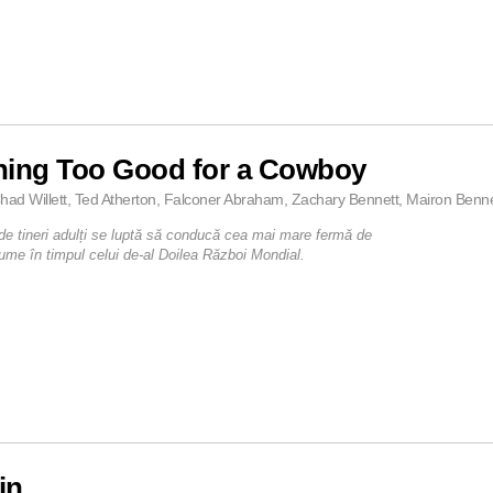
hing Too Good for a Cowboy
had Willett, Ted Atherton, Falconer Abraham, Zachary Bennett, Mairon Benn
de tineri adulți se luptă să conducă cea mai mare fermă de
lume în timpul celui de-al Doilea Război Mondial.
in