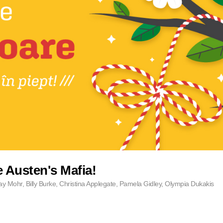
 Austen's Mafia!
ay Mohr, Billy Burke, Christina Applegate, Pamela Gidley, Olympia Dukakis