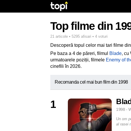
Top filme din 19
21 articole • 5295 afisari • 4 voturi
Descoperă topul celor mai tari filme di
Pe baza a 4 de păreri, filmul
Blade
, cu
urmatoarele poziții, filmele
Enemy of th
cinefili în 2026.
Recomanda cel mai bun film din 1998
Bla
1
1998 - W
Un om pe
al rasei 