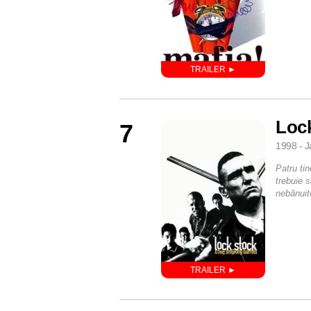
Loc
7
1998 - J
Patru tin
trebuie s
nebănuite