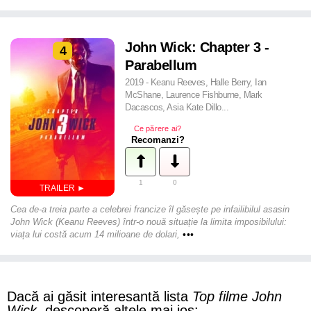
John Wick: Chapter 3 -
4
Parabellum
2019 - Keanu Reeves, Halle Berry, Ian
McShane, Laurence Fishburne, Mark
Dacascos, Asia Kate Dillo...
Ce părere ai?
Recomanzi?
1
0
Cea de-a treia parte a celebrei francize îl găsește pe infailibilul asasin
John Wick (Keanu Reeves) într-o nouă situație la limita imposibilului:
viața lui costă acum 14 milioane de dolari,
•••
Dacă ai găsit interesantă lista
Top filme John
Wick
, descoperă altele mai jos: