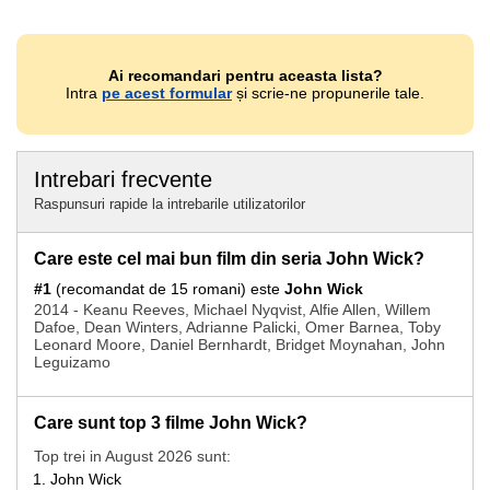
Ai recomandari pentru aceasta lista?
Intra
pe acest formular
și scrie-ne propunerile tale.
Intrebari frecvente
Raspunsuri rapide la intrebarile utilizatorilor
Care este cel mai bun film din seria John Wick?
#1
(recomandat de 15 romani) este
John Wick
2014 - Keanu Reeves, Michael Nyqvist, Alfie Allen, Willem
Dafoe, Dean Winters, Adrianne Palicki, Omer Barnea, Toby
Leonard Moore, Daniel Bernhardt, Bridget Moynahan, John
Leguizamo
Care sunt top 3 filme John Wick?
Top trei in August 2026 sunt:
John Wick