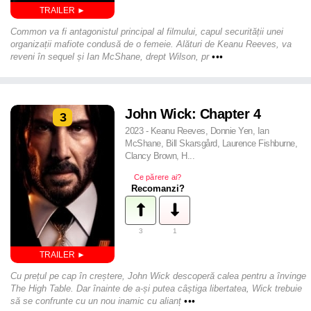
Common va fi antagonistul principal al filmului, capul securității unei
organizații mafiote condusă de o femeie. Alături de Keanu Reeves, va
reveni în sequel și Ian McShane, drept Wilson, pr
•••
John Wick: Chapter 4
3
2023 - Keanu Reeves, Donnie Yen, Ian
McShane, Bill Skarsgård, Laurence Fishburne,
Clancy Brown, H...
Ce părere ai?
Recomanzi?
3
1
Cu prețul pe cap în creștere, John Wick descoperă calea pentru a învinge
The High Table. Dar înainte de a-și putea câștiga libertatea, Wick trebuie
să se confrunte cu un nou inamic cu alianț
•••