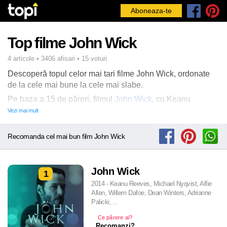
Aboneaza-te
Top filme John Wick
4 articole • 3406 afisari • 15 voturi
Descoperă topul celor mai tari filme John Wick, ordonate
de la cele mai bune la cele mai slabe.
Pe baza a 15 de păreri, filmul
John Wick
, cu Keanu
Reeves și Michael Nyqvist, a ieșit pe primul loc ca fiind cel
Vezi mai mult
mai bun film din seria John Wick, iar pe urmatoarele poziții,
filmele
John Wick: Chapter 2
și
John Wick: Chapter 4
din
Recomanda cel mai bun film John Wick
2023
. Vezi mai jos
top 4 filme bune John Wick
,
recomandate de cinefili în 2026.
John Wick
1
2014 - Keanu Reeves, Michael Nyqvist, Alfie
Allen, Willem Dafoe, Dean Winters, Adrianne
Palicki, ...
Ce părere ai?
Recomanzi?