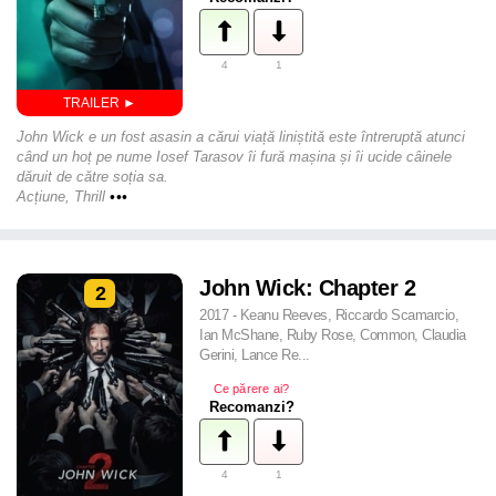
4
1
John Wick e un fost asasin a cărui viață liniștită este întreruptă atunci
când un hoț pe nume Iosef Tarasov îi fură mașina și îi ucide câinele
dăruit de către soția sa.
Acțiune, Thrill
•••
John Wick: Chapter 2
2
2017 - Keanu Reeves, Riccardo Scamarcio,
Ian McShane, Ruby Rose, Common, Claudia
Gerini, Lance Re...
Ce părere ai?
Recomanzi?
4
1