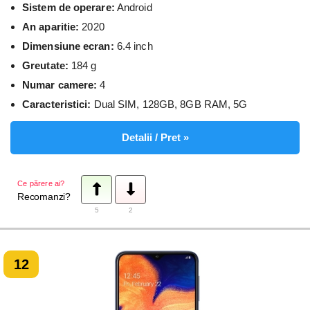
Sistem de operare:
Android
An aparitie:
2020
Dimensiune ecran:
6.4 inch
Greutate:
184 g
Numar camere:
4
Caracteristici:
Dual SIM, 128GB, 8GB RAM, 5G
Detalii / Pret »
Ce părere ai?
Recomanzi?
5
2
12