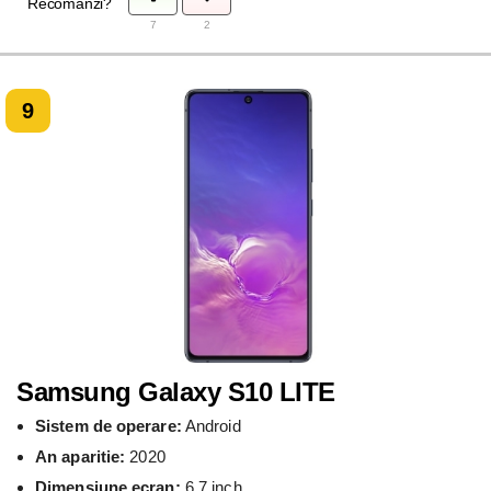
Recomanzi?
7
2
9
Samsung Galaxy S10 LITE
Sistem de operare:
Android
An aparitie:
2020
Dimensiune ecran:
6.7 inch