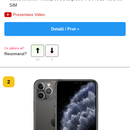
SIM
Prezentare Video
Detalii / Pret »
Ce părere ai?
Recomanzi?
12
2
2