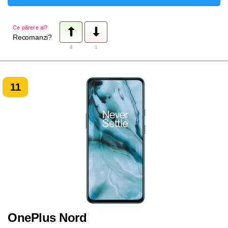
Ce părere ai?
Recomanzi?
4
1
11
OnePlus Nord