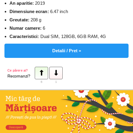
An aparitie:
2019
Dimensiune ecran:
6.47 inch
Greutate:
208 g
Numar camere:
6
Caracteristici:
Dual SIM, 128GB, 6GB RAM, 4G
Detalii / Pret »
Ce părere ai?
Recomanzi?
6
1