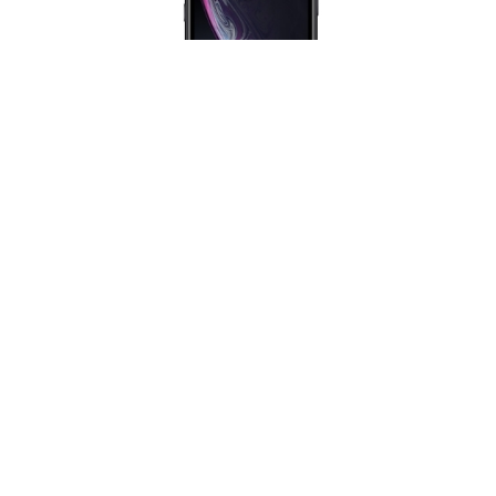
Apple iPhone XR
Sistem de operare:
iOS
An aparitie:
2018
Dimensiune ecran:
6.1 inch
Greutate:
194 g
Numar camere:
2
Caracteristici:
Full HD, 4K, Waterproof, Dustproof, Dual SIM
Detalii / Pret »