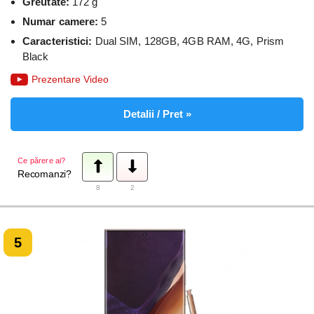
Greutate:
172 g
Numar camere:
5
Caracteristici:
Dual SIM, 128GB, 4GB RAM, 4G, Prism
Black
Prezentare Video
Detalii / Pret »
Ce părere ai?
Recomanzi?
8
2
5